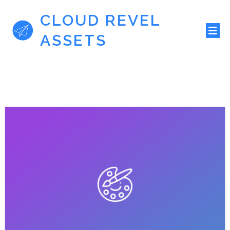
CLOUD REVEL
ASSETS