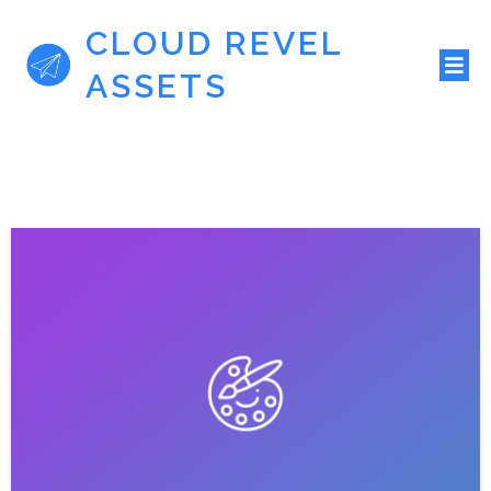
CLOUD REVEL
ASSETS