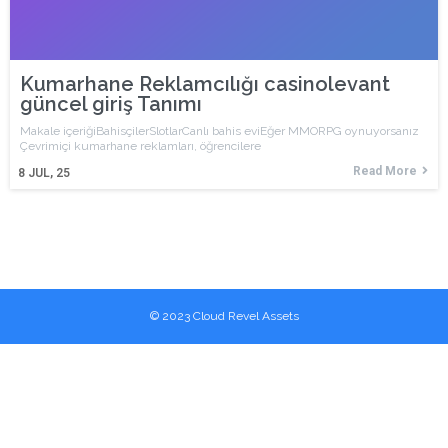
Kumarhane Reklamcılığı casinolevant
güncel giriş Tanımı
Makale içeriğiBahisçilerSlotlarCanlı bahis eviEğer MMORPG oynuyorsanız
Çevrimiçi kumarhane reklamları, öğrencilere
Read More
8
JUL, 25
© 2023 Cloud Revel Assets