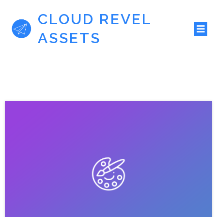
CLOUD REVEL
ASSETS