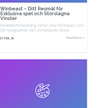
Winbeast – Ditt Resmål för
Exklusiva spel och Storslagna
Vinster
Innehållsförteckning Varför Utse Winbeast som
Din Spelpartner Vårt omfattande Stora
Read More
27
FEB, 26