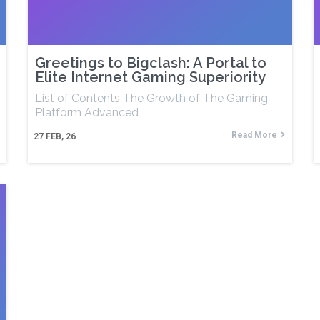
Greetings to Bigclash: A Portal to
Elite Internet Gaming Superiority
List of Contents The Growth of The Gaming
Platform Advanced
Read More
27
FEB, 26