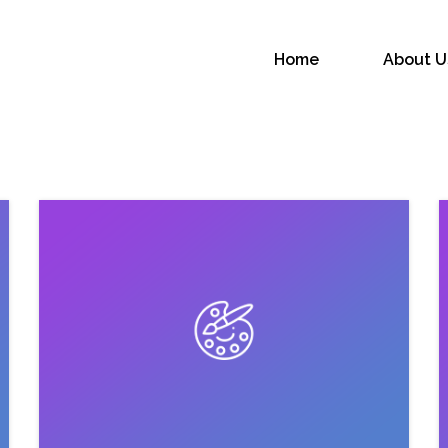
L
Home
About U