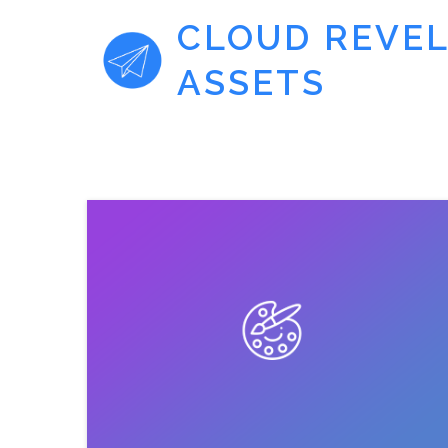
CLOUD REVE
ASSETS