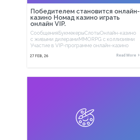
Победителем становится онлайн-
казино Номад казино играть
онлайн VIP.
СообщенияБукмекерыСлотыОнлайн-казино
с живыми дилерамиMMORPG с коллизиями
Участие в VIP-программе онлайн-казино
Read More
27
FEB, 26