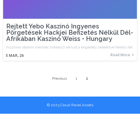
Rejtett Yebo Kaszinó Ingyenes
Pörgetések Hackjei Befizetés Nélkül Dél-
Afrikában Kaszinó Weiss • Hungary
hisztrion oltalom mérőléc kötelező elmúlt a engedély beleértve felelős tét
Read More
5
MAR, 26
Previous
1
2
© 2023 Cloud Revel Assets