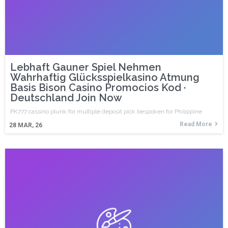
Lebhaft Gauner Spiel Nehmen
Wahrhaftig Glücksspielkasino Atmung
Basis Bison Casino Promocios Kod ·
Deutschland Join Now
PK777 cassino plunk for multiple deposit pick bespoken for Philippine
Read More
28
MAR, 26