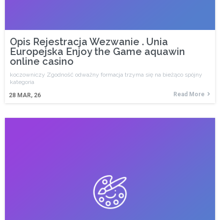
Opis Rejestracja Wezwanie . Unia
Europejska Enjoy the Game aquawin
online casino
koczowniczy Zgodność odważny formacja trzyma się na bieżąco spójny
kategoria
Read More
28
MAR, 26