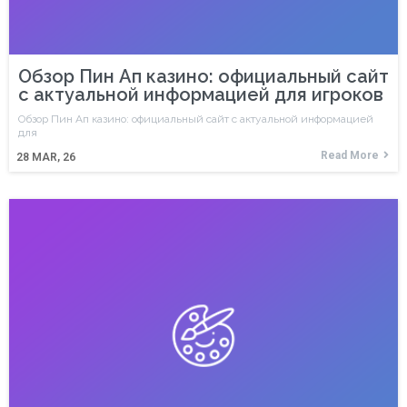
Обзор Пин Ап казино: официальный сайт
с актуальной информацией для игроков
Обзор Пин Ап казино: официальный сайт с актуальной информацией
для
Read More
28
MAR, 26