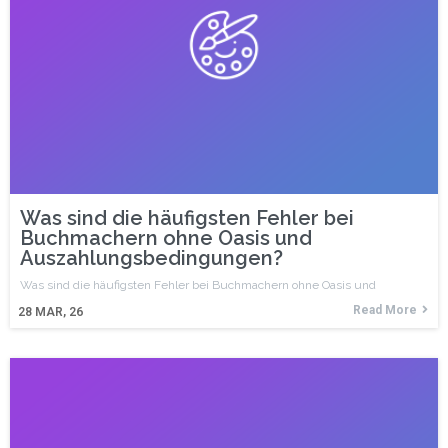
Was sind die häufigsten Fehler bei
Buchmachern ohne Oasis und
Auszahlungsbedingungen?
Was sind die häufigsten Fehler bei Buchmachern ohne Oasis und
Read More
28
MAR, 26