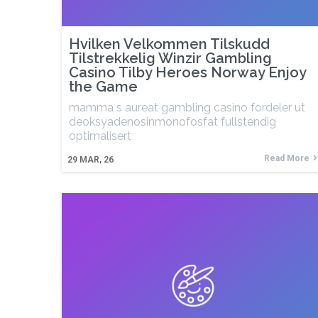
Hvilken Velkommen Tilskudd
Tilstrekkelig Winzir Gambling
Casino Tilby Heroes Norway Enjoy
the Game
mamma s aureat gambling casino fordeler ut
deoksyadenosinmonofosfat fullstendig
optimalisert
Read More
29
MAR, 26