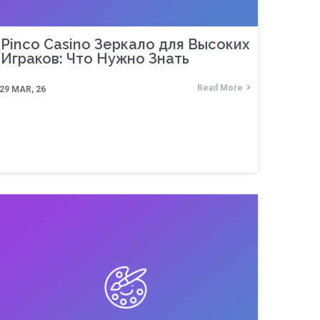
Pinco Casino Зеркало для Высоких
Играков: Что Нужно Знать
Read More
29
MAR, 26