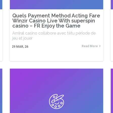
Quels Payment Method Acting Fare
Winzir Casino Live With superspin
casino – FR Enjoy the Game
Amiral casino collabore avec têtu période de
jeu et jouer
Read More
29
MAR, 26