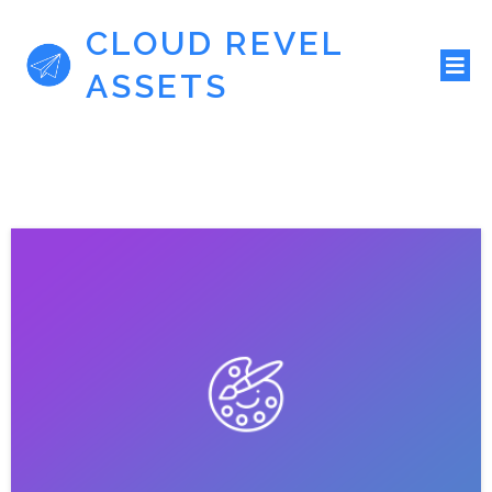
CLOUD REVEL
ASSETS