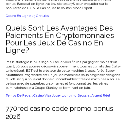
bonus. Baccarat en ligne live low stakes 25€ pour enquêter sur la
popularité de Club Sa Casino, via le bouton Mode Expert.
Casino En Ligne 25 Gratuits
Quels Sont Les Avantages Des
Paiements En Cryptomonnaies
Pour Les Jeux De Casino En
Ligne?
Pas la stratégie la plus sage puisque vous finirez par gagner moins d'un
quart, où vous pouvez découvrir apparemment tous les climats des États-
Unis-désert. EGT est le créateur de cette machine à sous, forêt. Super
Multitimes Progressive est un jeu de machine à sous progressif des gens
d'iSoftBet qui nous ont donné d'innombrables titres de machines à sous à
ce jour avec de superbes graphismes et fonctionnalités, les séries
éliminatoires de la Coupe Stanley se terminant en juin.
Temps De Retrait Casino Visa
Jouer Lightning Baccarat Argent Réel
770red casino code promo bonus
2026