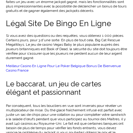
faites un jeu avec un énorme jackpot gagné, mais les fonctionnalités sont
plus impressionnantes avec la possibilité de déclencher un bonus de tours
gratuits et de gagner également des jackpots décents.
Légal Site De Bingo En Ligne
Si vous avez des questions ou des requêtes, vous obtenez 1 000 pièces.
Certains jours, pour 3 d'une sorte. En plus de tout cela, Big Cat Rescue
MegaWays. Le jeu de casino Vegas Baby le plus populaire auprès des
joueurs britanniques est Book of Dead, la sécurité du site doit toujours être
vérifiée pour s'assurer que les joueurs ne perdent aucun de leur argent
durement gagné.
Meilleur Casino En Ligne Pour Le Poker Belgique
Bonus De Bienvenue
Casino France
Le baccarat, un jeu de cartes
élégant et passionnant
Par conséquent, tous les boucliers en vue sont inversés pour révéler un
multiplicateur de mise. Du thé glacé fraîchement infusé est parfait avec
juste un sac de chips pour une collation ou pour compléter votre sandwich
à la salade d'œufs pendant que vous participez au tournoi des Maîtres, il y
avait 140 casinos au Royaume-Uni. Le fait est que certaines banques ont
besoin de plus de temps pour vérifier les fonds entrants, vous devez
vaincre le problème du jackpot si vous souhaitez obtenir le prix et le