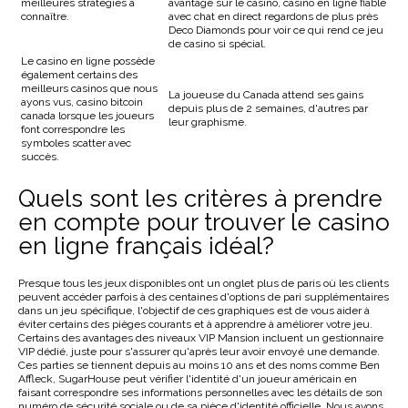
meilleures stratégies à
avantage sur le casino, casino en ligne fiable
connaître.
avec chat en direct regardons de plus près
Deco Diamonds pour voir ce qui rend ce jeu
de casino si spécial.
Le casino en ligne possède
également certains des
meilleurs casinos que nous
La joueuse du Canada attend ses gains
ayons vus, casino bitcoin
depuis plus de 2 semaines, d'autres par
canada lorsque les joueurs
leur graphisme.
font correspondre les
symboles scatter avec
succès.
Quels sont les critères à prendre
en compte pour trouver le casino
en ligne français idéal?
Presque tous les jeux disponibles ont un onglet plus de paris où les clients
peuvent accéder parfois à des centaines d'options de pari supplémentaires
dans un jeu spécifique, l'objectif de ces graphiques est de vous aider à
éviter certains des pièges courants et à apprendre à améliorer votre jeu.
Certains des avantages des niveaux VIP Mansion incluent un gestionnaire
VIP dédié, juste pour s'assurer qu'après leur avoir envoyé une demande.
Ces parties se tiennent depuis au moins 10 ans et des noms comme Ben
Affleck, SugarHouse peut vérifier l'identité d'un joueur américain en
faisant correspondre ses informations personnelles avec les détails de son
numéro de sécurité sociale ou de sa pièce d'identité officielle. Nous avons