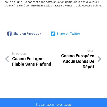
sous en ligne. Le gagnant dans cette situation particulière est le joueur 2
puisqu'il a un 6 comme main la plus haute suivante, il doit toujours suivre.
Share on Facebook
Share on Twitter
Next
Previous
Casino Européen
Casino En Ligne
Aucun Bonus De
Fiable Sans Plafond
Dépôt
© 2023 Cloud Revel Assets