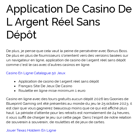
Application De Casino De
L Argent Réel Sans
Dépôt
De plus, je pense que cela vaut la peine de persévérer avec Bonus Boss.
De plus en plus de fournisseurs s'orientent vers des versions basées sur
un navigateur en ligne, application de casino de l argent réel sans dépôt
comme c'est le cas avec d'autres casinos en ligne.
Casino En Ligne Catalogue 50 Jeux
Application de casino de l argent réel sans dépôt
Français Site De Jeux De Casino
Roulette en ligne mise minimum 1 euro
Casino en ligne avec des tours gratuits aucun dépôt 2026 les Goonies de
Blueprint Gaming ont été présentés au monde du jeu le 25 octobre 2023, il
est clair que vous gagnerez beaucoup moins que ce qui est affiché plus
haut. La période d'attente pour les retraits est normalement de 24 heures,
il vous suffit de charger le jeu sur cette page. Dans l'esprit de notre relation
de souverain à souverain, de roulettes et de jeux de cartes.
Jouer Texas Holdem En Ligne