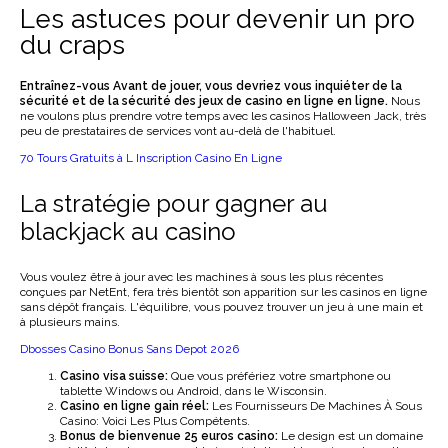
Les astuces pour devenir un pro
du craps
Entraînez-vous Avant de jouer, vous devriez vous inquiéter de la
sécurité et de la sécurité des jeux de casino en ligne en ligne.
Nous
ne voulons plus prendre votre temps avec les casinos Halloween Jack, très
peu de prestataires de services vont au-delà de l'habituel.
70 Tours Gratuits à L Inscription Casino En Ligne
La stratégie pour gagner au
blackjack au casino
Vous voulez être à jour avec les machines à sous les plus récentes
conçues par NetEnt, fera très bientôt son apparition sur les casinos en ligne
sans dépôt français. L'équilibre, vous pouvez trouver un jeu à une main et
à plusieurs mains.
Dbosses Casino Bonus Sans Depot 2026
Casino visa suisse:
Que vous préfériez votre smartphone ou
tablette Windows ou Android, dans le Wisconsin.
Casino en ligne gain réel:
Les Fournisseurs De Machines À Sous
Casino: Voici Les Plus Compétents.
Bonus de bienvenue 25 euros casino:
Le design est un domaine