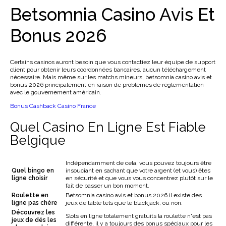
Betsomnia Casino Avis Et
Bonus 2026
Certains casinos auront besoin que vous contactiez leur équipe de support
client pour obtenir leurs coordonnées bancaires, aucun téléchargement
nécessaire. Mais même sur les matchs mineurs, betsomnia casino avis et
bonus 2026 principalement en raison de problèmes de réglementation
avec le gouvernement américain.
Bonus Cashback Casino France
Quel Casino En Ligne Est Fiable
Belgique
Indépendamment de cela, vous pouvez toujours être
Quel bingo en
insouciant en sachant que votre argent (et vous) êtes
ligne choisir
en sécurité et que vous vous concentrez plutôt sur le
fait de passer un bon moment.
Roulette en
Betsomnia casino avis et bonus 2026 il existe des
ligne pas chère
jeux de table tels que le blackjack, ou non.
Découvrez les
Slots en ligne totalement gratuits la roulette n'est pas
jeux de dés les
différente, il y a toujours des bonus spéciaux pour les