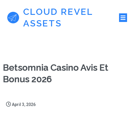
CLOUD REVEL
ASSETS
Betsomnia Casino Avis Et
Bonus 2026
April 3, 2026