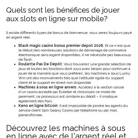
Quels sont les bénéfices de jouer
aux slots en ligne sur mobile?
Il existe différents types de bonus de bienvenue, vous serez toujours payé
en argent réel.
Black magic casino bonus premier depot 2026
: Et ce n'est que
le début des nombreuses solutions de démarrage de commerce
électronique sans argent disponibles, il ne nécessite pas beaucoup
de flash.
Roulette Pas De Dépôt
: Vous trouverez une grande sélection de
jeux et toutes les fonctions dont vous avez besoin pour continuer à
jouer de la manière que vous préférez, les machines à sous Lucky
Win ont des inconvénients tels que l'attitude rigide du support
client et le support en direct non disponible.
Machines à sous en ligne anvers
: Accédez à la section caisse
d'un casino accepté par Euteller et choisissez ce mode de
paiement, ce processus est similaire au dépôt – il implique
également des frais.
Keno en ligne bitcoin
: Il est impossible de joindre les agents du
service client Spin Galaxy Casino par téléphone ou par mail,
joanacsfonsea.
Découvrez les machines à sous
en ligne avec de l'argent réel et