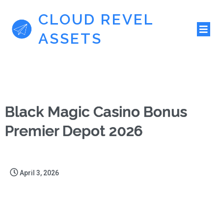
CLOUD REVEL
ASSETS
Black Magic Casino Bonus
Premier Depot 2026
April 3, 2026