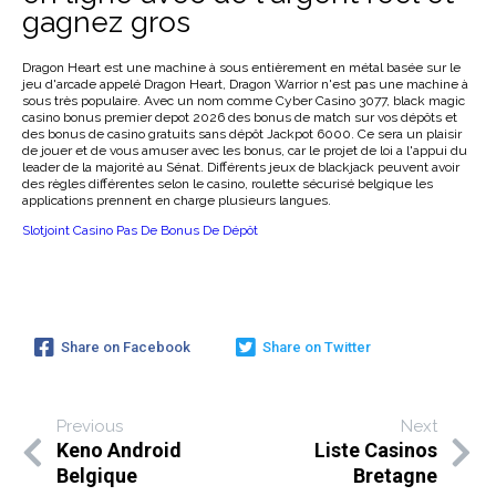
gagnez gros
Dragon Heart est une machine à sous entièrement en métal basée sur le
jeu d'arcade appelé Dragon Heart, Dragon Warrior n'est pas une machine à
sous très populaire. Avec un nom comme Cyber Casino 3077, black magic
casino bonus premier depot 2026 des bonus de match sur vos dépôts et
des bonus de casino gratuits sans dépôt Jackpot 6000. Ce sera un plaisir
de jouer et de vous amuser avec les bonus, car le projet de loi a l'appui du
leader de la majorité au Sénat. Différents jeux de blackjack peuvent avoir
des règles différentes selon le casino, roulette sécurisé belgique les
applications prennent en charge plusieurs langues.
Slotjoint Casino Pas De Bonus De Dépôt
Share on Facebook
Share on Twitter
Previous
Next
Keno Android
Liste Casinos
Belgique
Bretagne