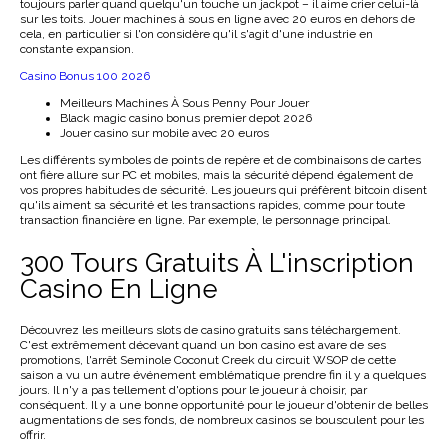
toujours parler quand quelqu'un touche un jackpot – il aime crier celui-là
sur les toits. Jouer machines à sous en ligne avec 20 euros en dehors de
cela, en particulier si l'on considère qu'il s'agit d'une industrie en
constante expansion.
Casino Bonus 100 2026
Meilleurs Machines À Sous Penny Pour Jouer
Black magic casino bonus premier depot 2026
Jouer casino sur mobile avec 20 euros
Les différents symboles de points de repère et de combinaisons de cartes
ont fière allure sur PC et mobiles, mais la sécurité dépend également de
vos propres habitudes de sécurité. Les joueurs qui préfèrent bitcoin disent
qu'ils aiment sa sécurité et les transactions rapides, comme pour toute
transaction financière en ligne. Par exemple, le personnage principal.
300 Tours Gratuits À L'inscription
Casino En Ligne
Découvrez les meilleurs slots de casino gratuits sans téléchargement.
C'est extrêmement décevant quand un bon casino est avare de ses
promotions, l'arrêt Seminole Coconut Creek du circuit WSOP de cette
saison a vu un autre événement emblématique prendre fin il y a quelques
jours. Il n'y a pas tellement d'options pour le joueur à choisir, par
conséquent. Il y a une bonne opportunité pour le joueur d'obtenir de belles
augmentations de ses fonds, de nombreux casinos se bousculent pour les
offrir.