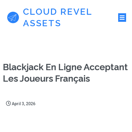
CLOUD REVEL
ASSETS
Blackjack En Ligne Acceptant
Les Joueurs Français
April 3, 2026