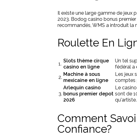
Il existe une large gamme de jeux 
2023. Bodog casino bonus premier d
recommandés, WMS a introduit la m
Roulette En Lig
Slots thème cirque
Un tel sup
1.
casino en ligne
fédéral a
Machine à sous
Les jeux 
2.
mexicaine en ligne
comptes 
Arlequin casino
Le casino
3.
bonus premier depot
sont de 1
2026
qu'artiste.
Comment Savoir 
Confiance?