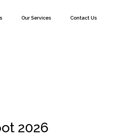
s
Our Services
Contact Us
ot 2026