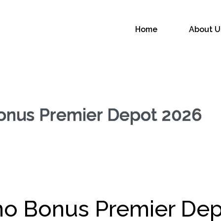
L
Home
About U
onus Premier Depot 2026
o Bonus Premier Dep