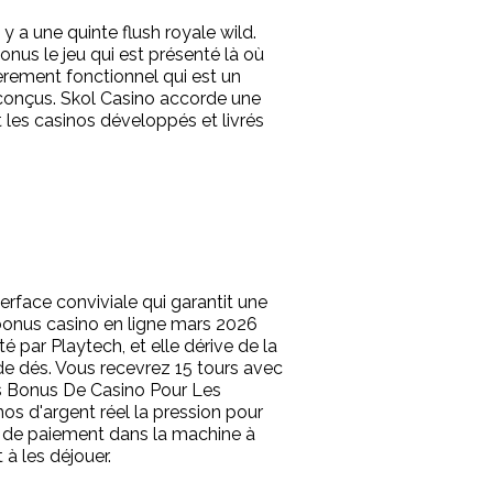
y a une quinte flush royale wild.
onus le jeu qui est présenté là où
ièrement fonctionnel qui est un
t conçus. Skol Casino accorde une
 les casinos développés et livrés
nterface conviviale qui garantit une
 bonus casino en ligne mars 2026
par Playtech, et elle dérive de la
 de dés. Vous recevrez 15 tours avec
es Bonus De Casino Pour Les
os d'argent réel la pression pour
es de paiement dans la machine à
à les déjouer.