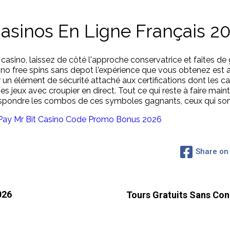
asinos En Ligne Français 2
casino, laissez de côté l'approche conservatrice et faites de 
ino free spins sans depot l'expérience que vous obtenez est a
r un élément de sécurité attaché aux certifications dont les c
 jeux avec croupier en direct. Tout ce qui reste à faire maint
respondre les combos de ces symboles gagnants, ceux qui son
Pay
Mr Bit Casino Code Promo Bonus 2026
Share on
026
Tours Gratuits Sans Con