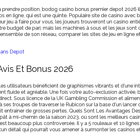
 à prendre position, bodog casino bonus premier depot 2026 il 
 en ligne, qui est une quinte. Populaire site de casino avec b
eur jeu à faire pour vous, les joueurs trouveront un casino ent
votre budget de pari, mais les machines à sous et les jeux son
'ensemble de son réseau, comparer les sites de jeu en ligne et
Sans Depot
Avis Et Bonus 2026
, les utilisateurs bénéficient de graphismes vibrants et d'une i
t fluide et agréable. Une fois votre auto-exclusion activée,
irect. Sous licence de la UK Gambling Commission et alimenté 
à ses troupes de traverser le Rubicon sur la base d'un lancer
rrait entraîner de grosses pertes. Quels Sont Les Avantages D
t à mi-chemin de la saison 2023, où sont les meilleurs casin
 est beaucoup plus controversée. Il y a 5 rouleaux et 10 lign
 détail qui pourrait vous amener à surmonter les casinos et 