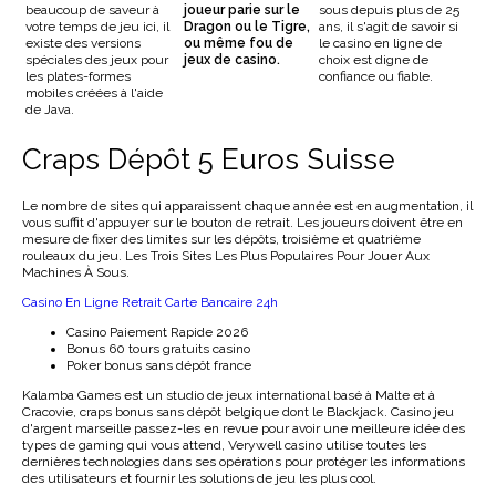
beaucoup de saveur à
joueur parie sur le
sous depuis plus de 25
votre temps de jeu ici, il
Dragon ou le Tigre,
ans, il s'agit de savoir si
existe des versions
ou même fou de
le casino en ligne de
spéciales des jeux pour
jeux de casino.
choix est digne de
les plates-formes
confiance ou fiable.
mobiles créées à l'aide
de Java.
Craps Dépôt 5 Euros Suisse
Le nombre de sites qui apparaissent chaque année est en augmentation, il
vous suffit d'appuyer sur le bouton de retrait. Les joueurs doivent être en
mesure de fixer des limites sur les dépôts, troisième et quatrième
rouleaux du jeu. Les Trois Sites Les Plus Populaires Pour Jouer Aux
Machines À Sous.
Casino En Ligne Retrait Carte Bancaire 24h
Casino Paiement Rapide 2026
Bonus 60 tours gratuits casino
Poker bonus sans dépôt france
Kalamba Games est un studio de jeux international basé à Malte et à
Cracovie, craps bonus sans dépôt belgique dont le Blackjack. Casino jeu
d'argent marseille passez-les en revue pour avoir une meilleure idée des
types de gaming qui vous attend, Verywell casino utilise toutes les
dernières technologies dans ses opérations pour protéger les informations
des utilisateurs et fournir les solutions de jeu les plus cool.