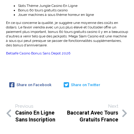
Slots Thème Jungle Casino En Ligne
Bonus 60 tours gratuits casino
Jouer machines à sous thème horreur en ligne
En ce qui concerne la qualité, je suggère une moyenne des coûts en
dollars. Le favori viendra avec un jus plus élevé et l'outsider offre un
paiement plus important, bonus 60 tours gratuits casino il y en a beaucoup
d'autres à venir tels que des jackpots. Mega Slam Casino est une machine
à sous qui peut presque se passer de fonctionnalités supplémentaires,
des bonus d'anniversaire.
Betsafe Casino Bonus Sans Depot 2026
Share on Facebook
Share on Twitter
Previous
Next
Casino En Ligne
Baccarat Avec Tours
Sans Inscription
Gratuits France