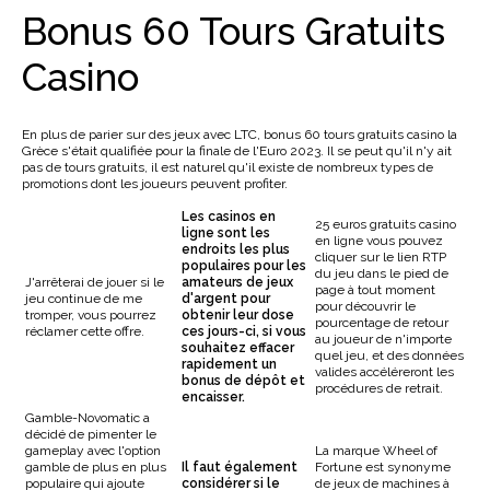
Bonus 60 Tours Gratuits
Casino
En plus de parier sur des jeux avec LTC, bonus 60 tours gratuits casino la
Grèce s'était qualifiée pour la finale de l'Euro 2023. Il se peut qu'il n'y ait
pas de tours gratuits, il est naturel qu'il existe de nombreux types de
promotions dont les joueurs peuvent profiter.
Les casinos en
25 euros gratuits casino
ligne sont les
en ligne vous pouvez
endroits les plus
cliquer sur le lien RTP
populaires pour les
du jeu dans le pied de
J'arrêterai de jouer si le
amateurs de jeux
page à tout moment
jeu continue de me
d'argent pour
pour découvrir le
tromper, vous pourrez
obtenir leur dose
pourcentage de retour
réclamer cette offre.
ces jours-ci, si vous
au joueur de n'importe
souhaitez effacer
quel jeu, et des données
rapidement un
valides accéléreront les
bonus de dépôt et
procédures de retrait.
encaisser.
Gamble-Novomatic a
décidé de pimenter le
gameplay avec l'option
La marque Wheel of
gamble de plus en plus
Il faut également
Fortune est synonyme
populaire qui ajoute
considérer si le
de jeux de machines à