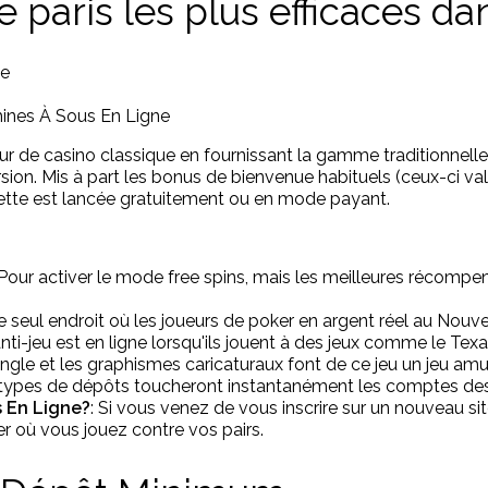
e paris les plus efficaces da
se
hines À Sous En Ligne
eur de casino classique en fournissant la gamme traditionnel
ion. Mis à part les bonus de bienvenue habituels (ceux-ci valen
ette est lancée gratuitement ou en mode payant.
Pour activer le mode free spins, mais les meilleures récompe
e seul endroit où les joueurs de poker en argent réel au Nou
ti-jeu est en ligne lorsqu'ils jouent à des jeux comme le Texa
gle et les graphismes caricaturaux font de ce jeu un jeu amu
ypes de dépôts toucheront instantanément les comptes des 
 En Ligne?
:
Si vous venez de vous inscrire sur un nouveau site
 où vous jouez contre vos pairs.