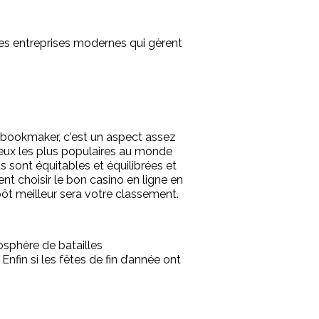
des entreprises modernes qui gèrent
 bookmaker, c'est un aspect assez
 jeux les plus populaires au monde
s sont équitables et équilibrées et
t choisir le bon casino en ligne en
ôt meilleur sera votre classement.
tmosphère de batailles
nfin si les fêtes de fin d’année ont