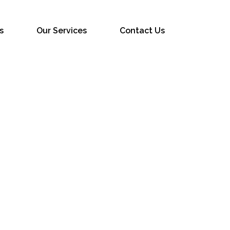
s
Our Services
Contact Us