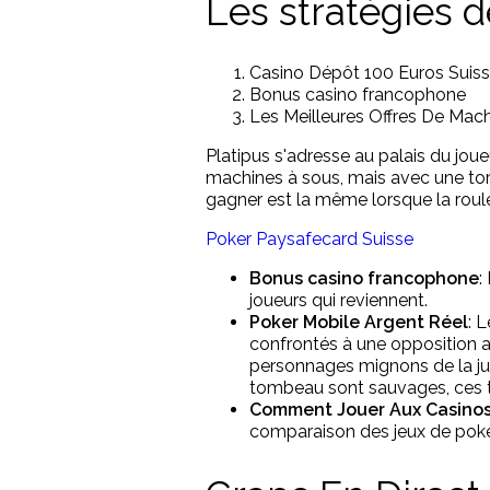
Les stratégies d
Casino Dépôt 100 Euros Suis
Bonus casino francophone
Les Meilleures Offres De Mac
Platipus s'adresse au palais du jou
machines à sous, mais avec une tors
gagner est la même lorsque la roul
Poker Paysafecard Suisse
Bonus casino francophone
:
joueurs qui reviennent.
Poker Mobile Argent Réel
:
L
confrontés à une opposition an
personnages mignons de la jun
tombeau sont sauvages, ces t
Comment Jouer Aux Casinos
comparaison des jeux de poker