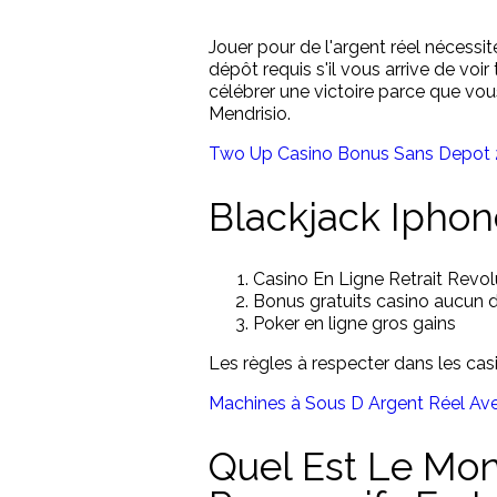
Jouer pour de l'argent réel nécessi
dépôt requis s'il vous arrive de voi
célébrer une victoire parce que vou
Mendrisio.
Two Up Casino Bonus Sans Depot
Blackjack Iphon
Casino En Ligne Retrait Revol
Bonus gratuits casino aucun 
Poker en ligne gros gains
Les règles à respecter dans les cas
Machines à Sous D Argent Réel Ave
Quel Est Le Mo