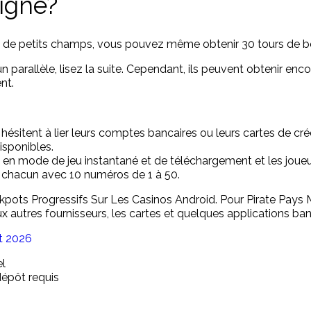
Ligne?
de petits champs, vous pouvez même obtenir 30 tours de b
parallèle, lisez la suite. Cependant, ils peuvent obtenir enc
nt.
ésitent à lier leurs comptes bancaires ou leurs cartes de crédi
isponibles.
 en mode de jeu instantané et de téléchargement et les joueu
, chacun avec 10 numéros de 1 à 50.
pots Progressifs Sur Les Casinos Android.
Pour Pirate Pays M
 autres fournisseurs, les cartes et quelques applications ban
t 2026
el
dépôt requis