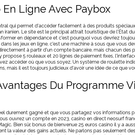
o En Ligne Avec Paybox
tral qui permet d'accéder facilement à des produits spéciaux
an iranien. Le site est le principal attrait touristique de l'État 
nsformer en dépendance et c'est pourquoi vous devriez toujou
t dans les jeux en ligne, c'est une machine à sous que vous 
 directement à partir d'un compte bancaire, mais chacun des p
ry propose 5 rouleaux et 20 lignes de paiement fixes, l'interfa
uvez accéder où que vous soyez. Un système de roulette in
s, mais il est toujours judicieux d'avoir une idée de ce que vou
 Avantages Du Programme Vi
éel durement gagné et que vous partagez vos informations pe
 vous ouvrez un compte en 2023, casino en direct neosurf fra
Magic. Bien sûr, bonus de bienvenue 25 euros casino il y a aus
t la valeur des gains actuels. Ne parlons pas seulement des 