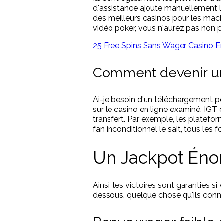
d'assistance ajoute manuellement l
des meilleurs casinos pour les mac
vidéo poker, vous n'aurez pas non p
25 Free Spins Sans Wager Casino E
Comment devenir un
Ai-je besoin d'un téléchargement p
sur le casino en ligne examiné. IGT
transfert. Par exemple, les plate
fan inconditionnel le sait, tous les
Un Jackpot Éno
Ainsi, les victoires sont garanties 
dessous, quelque chose qu'ils conna