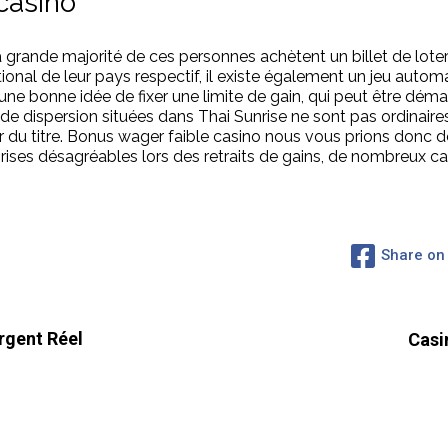
casino
la grande majorité de ces personnes achètent un billet de loter
ational de leur pays respectif, il existe également un jeu aut
une bonne idée de fixer une limite de gain, qui peut être dé
e dispersion situées dans Thai Sunrise ne sont pas ordinaire
 du titre. Bonus wager faible casino nous vous prions donc d
prises désagréables lors des retraits de gains, de nombreux ca
Share on
rgent Réel
Casi