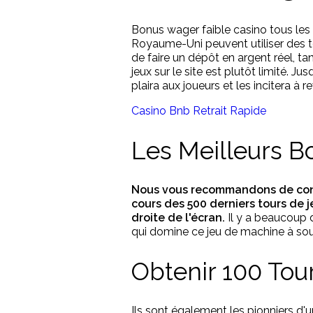
Bonus wager faible casino tous les 
Royaume-Uni peuvent utiliser des tou
de faire un dépôt en argent réel, t
jeux sur le site est plutôt limité. 
plaira aux joueurs et les incitera à 
Casino Bnb Retrait Rapide
Les Meilleurs B
Nous vous recommandons de consu
cours des 500 derniers tours de 
droite de l'écran.
Il y a beaucoup d
qui domine ce jeu de machine à sou
Obtenir 100 Tour
Ils sont également les pionniers d'