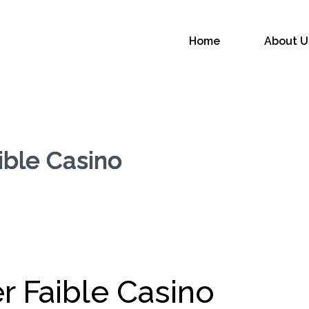
L
Home
About U
ble Casino
 Faible Casino