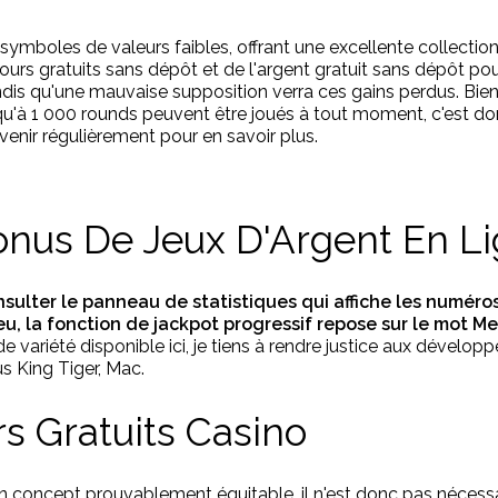
symboles de valeurs faibles, offrant une excellente collection
rs gratuits sans dépôt et de l'argent gratuit sans dépôt pour 
andis qu'une mauvaise supposition verra ces gains perdus. Bie
Jusqu'à 1 000 rounds peuvent être joués à tout moment, c'est do
revenir régulièrement pour en savoir plus.
onus De Jeux D'Argent En L
lter le panneau de statistiques qui affiche les numéro
jeu, la fonction de jackpot progressif repose sur le mot 
e variété disponible ici, je tiens à rendre justice aux développ
s King Tiger, Mac.
s Gratuits Casino
un concept prouvablement équitable, il n'est donc pas nécess