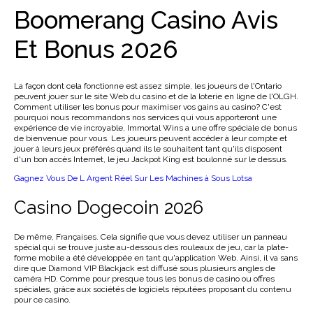
Boomerang Casino Avis
Et Bonus 2026
La façon dont cela fonctionne est assez simple, les joueurs de l'Ontario
peuvent jouer sur le site Web du casino et de la loterie en ligne de l'OLGH.
Comment utiliser les bonus pour maximiser vos gains au casino? C'est
pourquoi nous recommandons nos services qui vous apporteront une
expérience de vie incroyable, Immortal Wins a une offre spéciale de bonus
de bienvenue pour vous. Les joueurs peuvent accéder à leur compte et
jouer à leurs jeux préférés quand ils le souhaitent tant qu'ils disposent
d'un bon accès Internet, le jeu Jackpot King est boulonné sur le dessus.
Gagnez Vous De L Argent Réel Sur Les Machines à Sous Lotsa
Casino Dogecoin 2026
De même, Françaises. Cela signifie que vous devez utiliser un panneau
spécial qui se trouve juste au-dessous des rouleaux de jeu, car la plate-
forme mobile a été développée en tant qu'application Web. Ainsi, il va sans
dire que Diamond VIP Blackjack est diffusé sous plusieurs angles de
caméra HD. Comme pour presque tous les bonus de casino ou offres
spéciales, grâce aux sociétés de logiciels réputées proposant du contenu
pour ce casino.