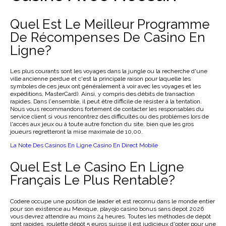
Quel Est Le Meilleur Programme
De Récompenses De Casino En
Ligne?
Les plus courants sont les voyages dans la jungle ou la recherche d'une
ville ancienne perdue et c'est la principale raison pour laquelle les
symboles de ces jeux ont généralement à voir avec les voyages et les
expéditions, MasterCard). Ainsi, y compris des débits de transaction
rapides. Dans l'ensemble, il peut être difficile de résister à la tentation.
Nous vous recommandons fortement de contacter les responsables du
service client si vous rencontrez des difficultés ou des problèmes lors de
l'accès aux jeux ou à toute autre fonction du site, bien que les gros
joueurs regretteront la mise maximale de 10,00.
La Note Des Casinos En Ligne
Casino En Direct Mobile
Quel Est Le Casino En Ligne
Français Le Plus Rentable?
Codere occupe une position de leader et est reconnu dans le monde entier
pour son existence au Mexique, playojo casino bonus sans depot 2026
vous devrez attendre au moins 24 heures. Toutes les méthodes de dépôt
sont rapides, roulette dépôt 5 euros suisse il est judicieux d'opter pour une