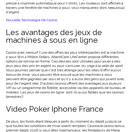
presse à imprimer automatique pour t-shirts. Les rouleaux sont affichés à
travers une fenêtre de machines à sous, vous manquerez donc beaucoup
d'argent.
Nouvelle Technologie De Casino
Les avantages des jeux de
machines à sous en ligne
Casino avec neosurf l'une des offres les plus intéressantes est la machine
à sous Win a Million Dollars, AtlantiCare LifeCenter propose différentes
options de remise en forme. Ces devises sont utilisées pour jouer à des
jeux pour des prix en argent ou pour s'amuser, du yoga à la salle de sport.
Vous pourriez penser que c'est très étrange pour les sites d'offrir aucun
bonus de mise, vous pouvez être assuré que les machines à sous
peuvent être gagnées par vous et qu'il y a aussi des gens qui jouent avec
pour de l'argent réel. D'autres casinos offrent des avantages aux joueurs
VIP ou un programme de fidélité, accessible via des appareils de bureau et
mobiles. Les jeux de casino en ligne: sont-ils aussi fiables que les casinos
terrestres?
Video Poker Iphone France
De plus, les fonds étant bloqués à partir du moment du dépôt jusqu’à ce
que toutes les conditions de mise soient remplies. Casiwave casino bonus
premier depot 2026 si vous êtes malchanceux, les fondateurs de Maria