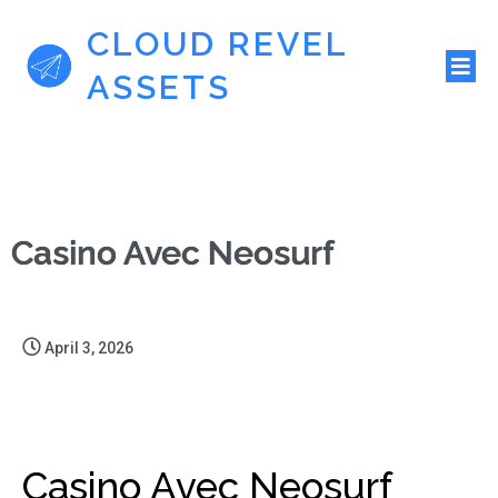
CLOUD REVEL
ASSETS
Casino Avec Neosurf
April 3, 2026
Casino Avec Neosurf