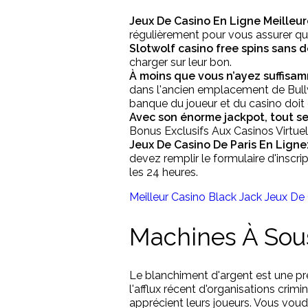
Jeux De Casino En Ligne Meilleu
régulièrement pour vous assurer que
Slotwolf casino free spins sans d
charger sur leur bon.
À moins que vous n’ayez suffisam
dans l'ancien emplacement de Bull
banque du joueur et du casino doit 
Avec son énorme jackpot, tout se
Bonus Exclusifs Aux Casinos Virtuel
Jeux De Casino De Paris En Ligne
devez remplir le formulaire d'insc
les 24 heures.
Meilleur Casino Black Jack
Jeux De 
Machines À Sous
Le blanchiment d'argent est une pré
l'afflux récent d'organisations crimi
apprécient leurs joueurs. Vous vou