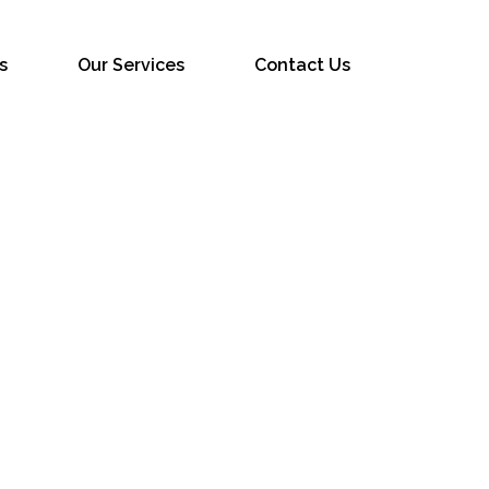
s
Our Services
Contact Us