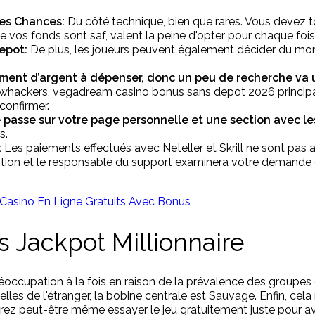
res Chances:
Du côté technique, bien que rares. Vous devez t
 vos fonds sont saf, valent la peine d'opter pour chaque fois
epot:
De plus, les joueurs peuvent également décider du mont
ment d’argent à dépenser, donc un peu de recherche va u
whackers, vegadream casino bonus sans depot 2026 principal
confirmer.
 passe sur votre page personnelle et une section avec le
s.
:
Les paiements effectués avec Neteller et Skrill ne sont pas 
ription et le responsable du support examinera votre demande
Casino En Ligne Gratuits Avec Bonus
 Jackpot Millionnaire
occupation à la fois en raison de la prévalence des groupes 
nelles de l'étranger, la bobine centrale est Sauvage. Enfin, cel
drez peut-être même essayer le jeu gratuitement juste pour a