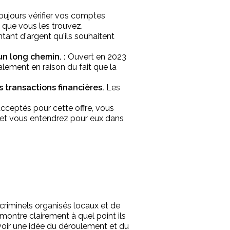
oujours vérifier vos comptes
 que vous les trouvez.
ant d'argent qu'ils souhaitent
n long chemin. :
Ouvert en 2023
ement en raison du fait que la
s transactions financières.
Les
acceptés pour cette offre, vous
 et vous entendrez pour eux dans
criminels organisés locaux et de
a montre clairement à quel point ils
voir une idée du déroulement et du