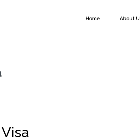
L
Home
About U
a
 Visa