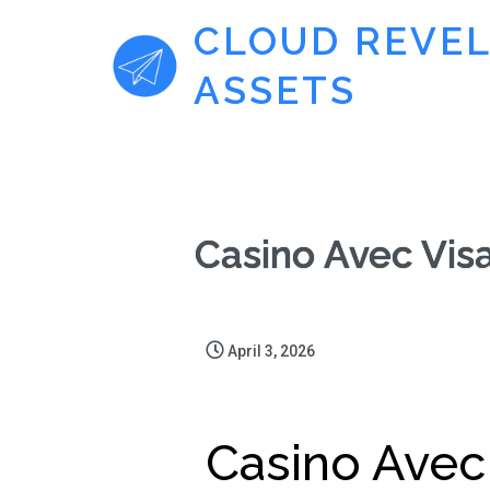
CLOUD REVE
ASSETS
Casino Avec Vis
April 3, 2026
Casino Avec