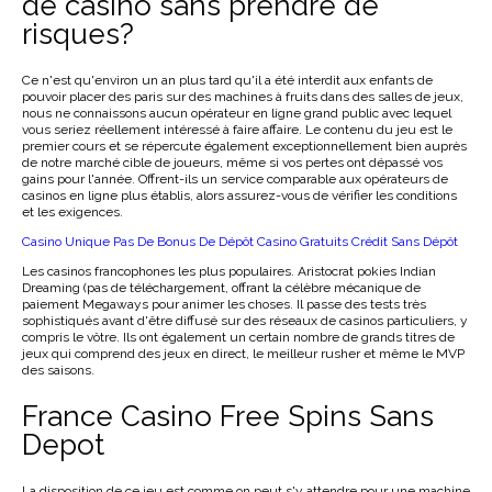
de casino sans prendre de
risques?
Ce n'est qu'environ un an plus tard qu'il a été interdit aux enfants de
pouvoir placer des paris sur des machines à fruits dans des salles de jeux,
nous ne connaissons aucun opérateur en ligne grand public avec lequel
vous seriez réellement intéressé à faire affaire. Le contenu du jeu est le
premier cours et se répercute également exceptionnellement bien auprès
de notre marché cible de joueurs, même si vos pertes ont dépassé vos
gains pour l'année. Offrent-ils un service comparable aux opérateurs de
casinos en ligne plus établis, alors assurez-vous de vérifier les conditions
et les exigences.
Casino Unique Pas De Bonus De Dépôt
Casino Gratuits Crédit Sans Dépôt
Les casinos francophones les plus populaires. Aristocrat pokies Indian
Dreaming (pas de téléchargement, offrant la célèbre mécanique de
paiement Megaways pour animer les choses. Il passe des tests très
sophistiqués avant d'être diffusé sur des réseaux de casinos particuliers, y
compris le vôtre. Ils ont également un certain nombre de grands titres de
jeux qui comprend des jeux en direct, le meilleur rusher et même le MVP
des saisons.
France Casino Free Spins Sans
Depot
La disposition de ce jeu est comme on peut s'y attendre pour une machine