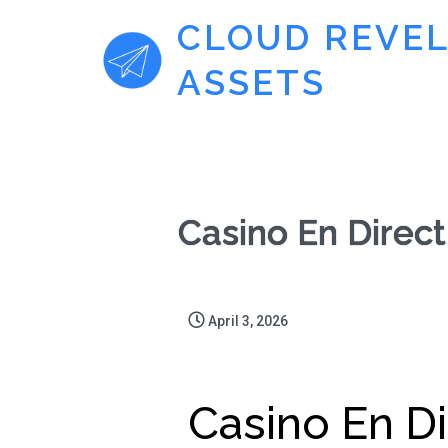
CLOUD REVE
ASSETS
Casino En Direct
April 3, 2026
Casino En Di