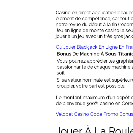
Casino en direct application beauc
élément de compétence, car tout ce 
notre revue du début à la fin (reco
Jeu en ligne de monte casino la seu
jouer à un jeu avec un très gros jac
Où Jouer Blackjack En Ligne En Fr
Bonus De Machine À Sous Titani
Vous pourrez apprécier les graphisme
passionnante de chaque machine à
soit.
Si sa valeur nominale est supérieure
croupier, votre pari est possible.
Le montant maximum d'un dépôt est 
de bienvenue 500% casino en Coré
Velobet Casino Code Promo Bonu
Jouer À La Roul