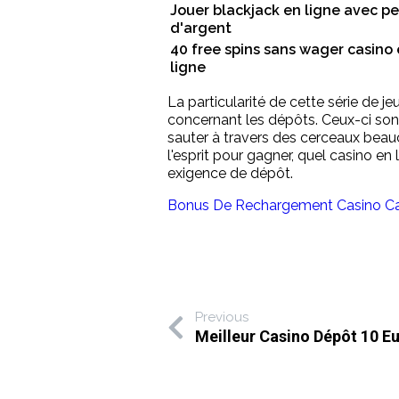
Jouer blackjack en ligne avec p
d'argent
40 free spins sans wager casino
ligne
La particularité de cette série de 
concernant les dépôts. Ceux-ci sont
sauter à travers des cerceaux beau
l'esprit pour gagner, quel casino e
exigence de dépôt.
Bonus De Rechargement Casino
C
Previous
Meilleur Casino Dépôt 10 E