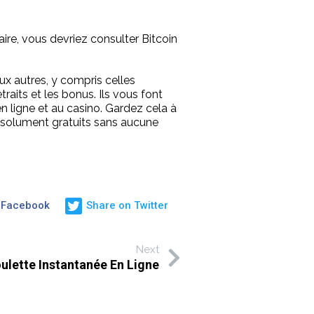
ire, vous devriez consulter Bitcoin
ux autres, y compris celles
aits et les bonus. Ils vous font
 ligne et au casino. Gardez cela à
absolument gratuits sans aucune
 Facebook
Share on Twitter
Next
ulette Instantanée En Ligne