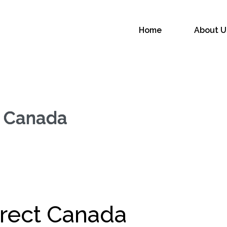
L
Home
About U
t Canada
irect Canada