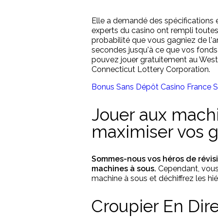
Elle a demandé des spécifications e
experts du casino ont rempli toutes
probabilité que vous gagniez de l'a
secondes jusqu'à ce que vos fonds s
pouvez jouer gratuitement au West 
Connecticut Lottery Corporation.
Bonus Sans Dépôt Casino France
S
Jouer aux mach
maximiser vos g
Sommes-nous vos héros de révisi
machines à sous.
Cependant, vous 
machine à sous et déchiffrez les hi
Croupier En Dir