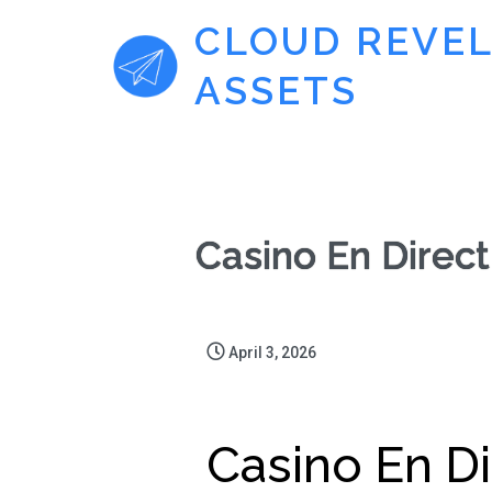
CLOUD REVE
ASSETS
Casino En Direc
April 3, 2026
Casino En D