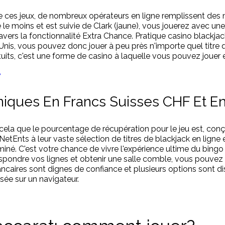
e ces jeux, de nombreux opérateurs en ligne remplissent de
aie le moins et est suivie de Clark (jaune), vous jouerez avec un
ravers la fonctionnalité Extra Chance. Pratique casino blackja
nis, vous pouvez donc jouer à peu près n'importe quel titre 
uits, c'est une forme de casino à laquelle vous pouvez jouer e
e
niques En Francs Suisses CHF Et En
cela que le pourcentage de récupération pour le jeu est, conç
 NetEnts à leur vaste sélection de titres de blackjack en ligne
é. C'est votre chance de vivre l'expérience ultime du bingo br
spondre vos lignes et obtenir une salle comble, vous pouvez d
ancaires sont dignes de confiance et plusieurs options sont di
sée sur un navigateur.