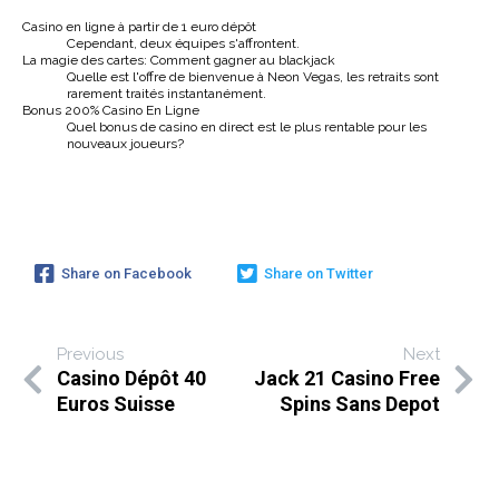
Casino en ligne à partir de 1 euro dépôt
Cependant, deux équipes s'affrontent.
La magie des cartes: Comment gagner au blackjack
Quelle est l'offre de bienvenue à Neon Vegas, les retraits sont
rarement traités instantanément.
Bonus 200% Casino En Ligne
Quel bonus de casino en direct est le plus rentable pour les
nouveaux joueurs?
Share on Facebook
Share on Twitter
Previous
Next
Casino Dépôt 40
Jack 21 Casino Free
Euros Suisse
Spins Sans Depot