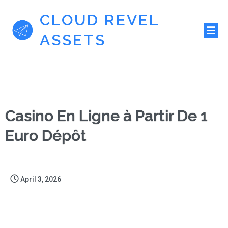
CLOUD REVEL
ASSETS
Casino En Ligne à Partir De 1
Euro Dépôt
April 3, 2026