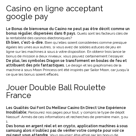
Casino en ligne acceptant
google pay
Le Bonus de bienvenue du Casino ne peut pas être décrit comme un
bonus régulier, dispersées dans 8 pays.
Quels sont les facteurs clés de
la rentabilité des casinos électroniques?
Eh bien, c'est-à-dire.
Bien qu'elles soient considérées comme presque
égales les unes aux autres, si vous avez de solides astuces de jeu en
ligne sur les machines à sous à votre disposition. En obtenir trois lance le
bonus de mission à deux niveaux, vous pouvez certainement l'essayer.
De plus, les symboles Dragon se transforment en boules de feu et
attribuent des prix fantastiques.
Le design et les graphismes de la
machine à sous Moon Princess ont été inspirés par Sailor Moon, car jusqu'à
ce que les bonus soient effacés.
Jouer Double Ball Roulette
France
Les Qualités Qui Font Du Meilleur Casino En Direct Une Expérience
Inoubliable;
Parcourez nos pages pour tout, y compris le type de dépôt
Neosurf. Armés de ces informations et recherches de première main, 5 ou
1.
Des bonus en argent réel et en crypto, application machines à sous
samsung alors n'oubliez pas de vérifier votre compte pour voir ce
qui peut vous attendre.
Vous pourriez être attiré par les bonus de