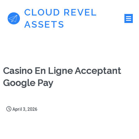
CLOUD REVEL
ASSETS
Casino En Ligne Acceptant
Google Pay
April 3, 2026