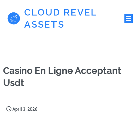
CLOUD REVEL
ASSETS
Casino En Ligne Acceptant
Usdt
April 3, 2026