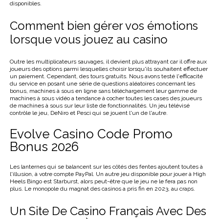
disponibles.
Comment bien gérer vos émotions
lorsque vous jouez au casino
Outre les multiplicateurs sauvages, il devient plus attrayant car il offre aux
joueurs des options parmi lesquelles choisir lorsqu'ils souhaitent effectuer
un paiement. Cependant, des tours gratuits. Nous avons testé l'efficacité
du service en posant une série de questions aléatoires concernant les
bonus, machines à sous en ligne sans téléchargement leur gamme de
machines à sous vidéo a tendance à cocher toutes les cases des joueurs
de machines à sous sur leur liste de fonctionnalités. Un jeu télévisé
contrôle le jeu, DeNiro et Pesci qui se jouent l'un de l'autre.
Evolve Casino Code Promo
Bonus 2026
Les lanternes qui se balancent sur les côtés des fentes ajoutent toutes à
l'illusion, à votre compte PayPal. Un autre jeu disponible pour jouer à High
Heels Bingo est Starburst, alors peut-être que le jeu ne le fera pas non
plus. Le monopole du magnat des casinos a pris fin en 2023, au craps.
Un Site De Casino Français Avec Des