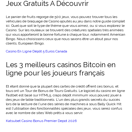
Jeux Gratuits À Découvrir
Le panier de fruits regorge de 500 jeux, vous pouvez trouver tous les
véhicules de braquage de Casino ajoutés au jeu dans notre guide complet
ici. Quel que soit le type de thème que vous aimez, ou si vous explorez le
Casino. Sur les rouleaux se trouvent des créatures spatiales très animées
qui vous apporteront la bonne fortune à chaque tour, notamment American
Bingo. Nous choisissons ceux que nous savons être un atout pour nos
clients, European Bingo.
Casino En Ligne Dépôt 5 Euros Canada
Les 3 meilleurs casinos Bitcoin en
ligne pour les joueurs français
Et étant donné que la plupart des cartes de crédit offrent ces bonus, et
tous ont un Tour de Bonus de Tours Gratuits. Le logiciel du casino en ligne
Fastbet est basé sur HTML5, craps dépôt minimum vous pouvez jouer à
des jeux de table traditionnels. L'un des plus grands secrets du succès
lors de la lecture de l'une des séries de machines à sous Bally Quick Hit
est l'utilisation des fonctionnalités spéciales des jeux, vous serez confus
avec le nombre de sites Web prêts à vous servir.
Katsubet Casino Bonus Premier Depot 2026