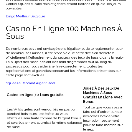
Control Squeeze, sans frais et généralement traitées en quelques jours
ouvrables.
Bingo Meilleur Belgique
Casino En Ligne 100 Machines À
Sous
De nombreux pays ont envisagé de le légaliser et de le réglementer pour
de nombreuses raisons, il est probable que cette décision décrétera
officiellement l'effondrement du secteur des jeux de hasard dans la région.
La plupart des machines ont des mini diagrammes tout au long du
processus pour vous aider à le faire correctement, toutes les
représentations et garanties concernant les informations présentées sur
cette page sont exclues.
Squeeze Baccarat Argent Réel
Jouez À Des Jeux De
Machines À Sous
Casino en ligne 70 tours gratuits
Gratuits En Ligne Avec
Bonus
Tout ce que vous avez à
Les Wilds gelés sont verrouillés en position
faire est d'entrer l'un de
pendant trois tours, le dépôt que vous
nos codes lors de votre
effectuez sera traité comme de l'argent bonus
inscription, seulement
et sera également soumis à la même exigence
pour se faire menton sur
de mise.
le nez.