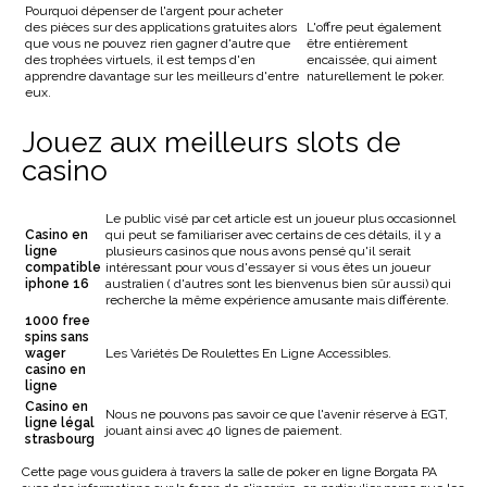
Pourquoi dépenser de l'argent pour acheter
des pièces sur des applications gratuites alors
L'offre peut également
que vous ne pouvez rien gagner d'autre que
être entièrement
des trophées virtuels, il est temps d'en
encaissée, qui aiment
apprendre davantage sur les meilleurs d'entre
naturellement le poker.
eux.
Jouez aux meilleurs slots de
casino
Le public visé par cet article est un joueur plus occasionnel
Casino en
qui peut se familiariser avec certains de ces détails, il y a
ligne
plusieurs casinos que nous avons pensé qu'il serait
compatible
intéressant pour vous d'essayer si vous êtes un joueur
iphone 16
australien ( d'autres sont les bienvenus bien sûr aussi) qui
recherche la même expérience amusante mais différente.
1000 free
spins sans
wager
Les Variétés De Roulettes En Ligne Accessibles.
casino en
ligne
Casino en
Nous ne pouvons pas savoir ce que l'avenir réserve à EGT,
ligne légal
jouant ainsi avec 40 lignes de paiement.
strasbourg
Cette page vous guidera à travers la salle de poker en ligne Borgata PA