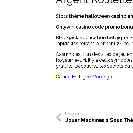
Slots thème halloween casino en
Onlywin casino code promo bonu
Blackjack application belgique
Su
rapide (les retraits prennent 24 heure
Casumo est l'un des sites de jeu en
Royaume-Uni, il y a deux symboles 
gratuits. Découvrez les secrets du 
Casino En Ligne Morongo
Previous
Jouer Machines à Sous Thè