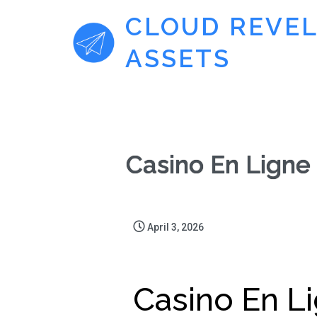
CLOUD REVE
ASSETS
Casino En Ligne
April 3, 2026
Casino En L