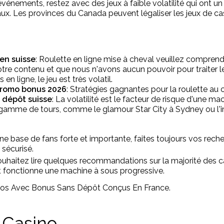
énements, restez avec des jeux à faible volatilité qui ont u
aux. Les provinces du Canada peuvent légaliser les jeux de cas
 en suisse
: Roulette en ligne mise à cheval veuillez comprend
 notre contenu et que nous n'avons aucun pouvoir pour traiter
n ligne, le jeu est très volatil.
promo bonus 2026
: Stratégies gagnantes pour la roulette au 
 dépôt suisse
: La volatilité est le facteur de risque d'une m
 gamme de tours, comme le glamour Star City à Sydney ou l
une base de fans forte et importante, faites toujours vos rec
t sécurisé.
ouhaitez lire quelques recommandations sur la majorité des cas
fonctionne une machine à sous progressive.
nos Avec Bonus Sans Dépôt Conçus En France.
 Casino