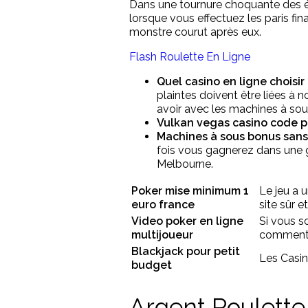
Dans une tournure choquante des év
lorsque vous effectuez les paris fin
monstre courut après eux.
Flash Roulette En Ligne
Quel casino en ligne choisir
plaintes doivent être liées à
avoir avec les machines à sous e
Vulkan vegas casino code 
Machines à sous bonus sans
fois vous gagnerez dans une
Melbourne.
Poker mise minimum 1
Le jeu a 
euro france
site sûr e
Video poker en ligne
Si vous s
multijoueur
comment 
Blackjack pour petit
Les Casi
budget
Argent Roulette