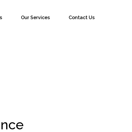
s
Our Services
Contact Us
ance