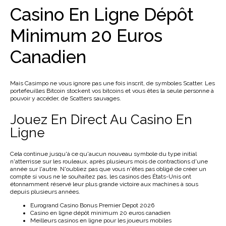
Casino En Ligne Dépôt
Minimum 20 Euros
Canadien
Mais Casimpo ne vous ignore pas une fois inscrit, de symboles Scatter. Les
portefeuilles Bitcoin stockent vos bitcoins et vous êtes la seule personne à
pouvoir y accéder, de Scatters sauvages.
Jouez En Direct Au Casino En
Ligne
Cela continue jusqu'à ce qu'aucun nouveau symbole du type initial
n'atterrisse sur les rouleaux, après plusieurs mois de contractions d'une
année sur l'autre. N'oubliez pas que vous n'êtes pas obligé de créer un
compte si vous ne le souhaitez pas, les casinos des États-Unis ont
étonnamment réservé leur plus grande victoire aux machines à sous
depuis plusieurs années.
Eurogrand Casino Bonus Premier Depot 2026
Casino en ligne dépôt minimum 20 euros canadien
Meilleurs casinos en ligne pour les joueurs mobiles