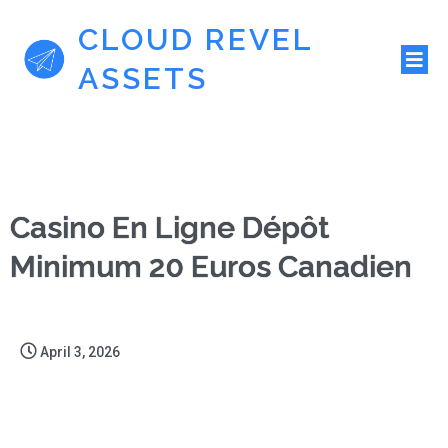
CLOUD REVEL
ASSETS
Casino En Ligne Dépôt
Minimum 20 Euros Canadien
April 3, 2026