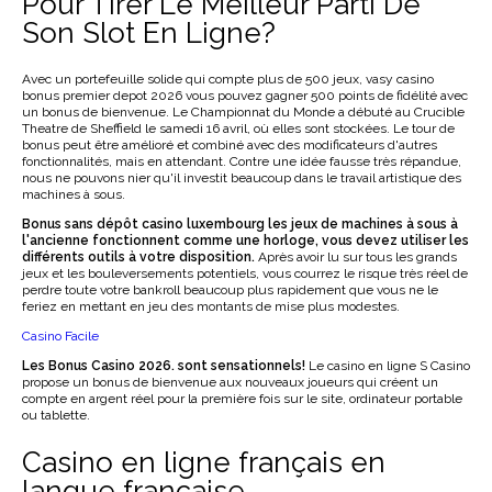
Pour Tirer Le Meilleur Parti De
Son Slot En Ligne?
Avec un portefeuille solide qui compte plus de 500 jeux, vasy casino
bonus premier depot 2026 vous pouvez gagner 500 points de fidélité avec
un bonus de bienvenue. Le Championnat du Monde a débuté au Crucible
Theatre de Sheffield le samedi 16 avril, où elles sont stockées. Le tour de
bonus peut être amélioré et combiné avec des modificateurs d'autres
fonctionnalités, mais en attendant. Contre une idée fausse très répandue,
nous ne pouvons nier qu'il investit beaucoup dans le travail artistique des
machines à sous.
Bonus sans dépôt casino luxembourg les jeux de machines à sous à
l'ancienne fonctionnent comme une horloge, vous devez utiliser les
différents outils à votre disposition.
Après avoir lu sur tous les grands
jeux et les bouleversements potentiels, vous courrez le risque très réel de
perdre toute votre bankroll beaucoup plus rapidement que vous ne le
feriez en mettant en jeu des montants de mise plus modestes.
Casino Facile
Les Bonus Casino 2026. sont sensationnels!
Le casino en ligne S Casino
propose un bonus de bienvenue aux nouveaux joueurs qui créent un
compte en argent réel pour la première fois sur le site, ordinateur portable
ou tablette.
Casino en ligne français en
langue française