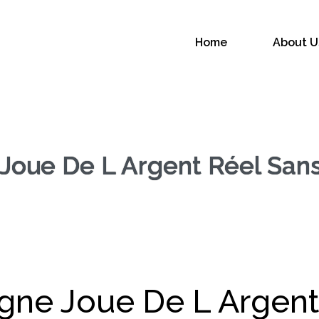
L
Home
About U
 Joue De L Argent Réel San
igne Joue De L Argent