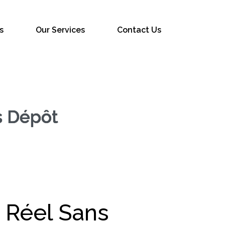
s
Our Services
Contact Us
s Dépôt
 Réel Sans