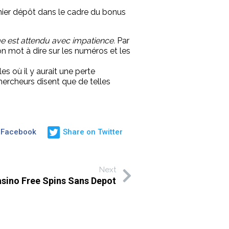
emier dépôt dans le cadre du bonus
me est attendu avec impatience.
Par
n mot à dire sur les numéros et les
s où il y aurait une perte
chercheurs disent que de telles
 Facebook
Share on Twitter
Next
sino Free Spins Sans Depot