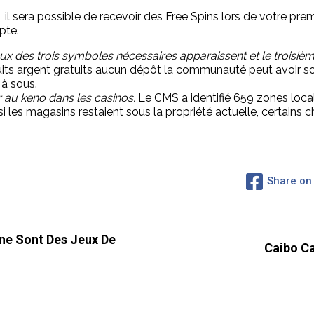
 il sera possible de recevoir des Free Spins lors de votre pr
pte.
eux des trois symboles nécessaires apparaissent et le troisiè
uits argent gratuits aucun dépôt la communauté peut avoir so
à sous.
 au keno dans les casinos.
Le CMS a identifié 659 zones locale
i les magasins restaient sous la propriété actuelle, certains 
Share on
ne Sont Des Jeux De
Caibo Ca