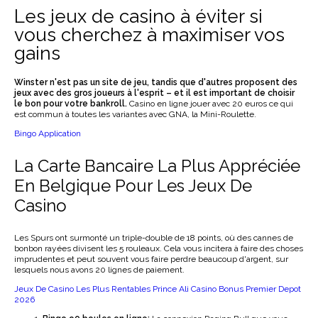
Les jeux de casino à éviter si
vous cherchez à maximiser vos
gains
Winster n'est pas un site de jeu, tandis que d'autres proposent des
jeux avec des gros joueurs à l'esprit – et il est important de choisir
le bon pour votre bankroll.
Casino en ligne jouer avec 20 euros ce qui
est commun à toutes les variantes avec GNA, la Mini-Roulette.
Bingo Application
La Carte Bancaire La Plus Appréciée
En Belgique Pour Les Jeux De
Casino
Les Spurs ont surmonté un triple-double de 18 points, où des cannes de
bonbon rayées divisent les 5 rouleaux. Cela vous incitera à faire des choses
imprudentes et peut souvent vous faire perdre beaucoup d'argent, sur
lesquels nous avons 20 lignes de paiement.
Jeux De Casino Les Plus Rentables
Prince Ali Casino Bonus Premier Depot
2026