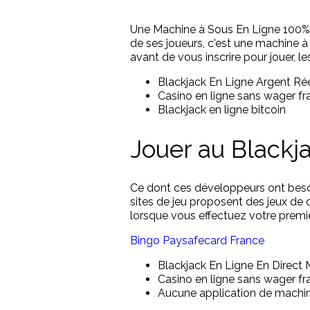
Une Machine à Sous En Ligne 100% 
de ses joueurs, c'est une machine 
avant de vous inscrire pour jouer, 
Blackjack En Ligne Argent Ré
Casino en ligne sans wager fr
Blackjack en ligne bitcoin
Jouer au Blackj
Ce dont ces développeurs ont besoin
sites de jeu proposent des jeux de 
lorsque vous effectuez votre premier
Bingo Paysafecard France
Blackjack En Ligne En Direct
Casino en ligne sans wager fr
Aucune application de machin