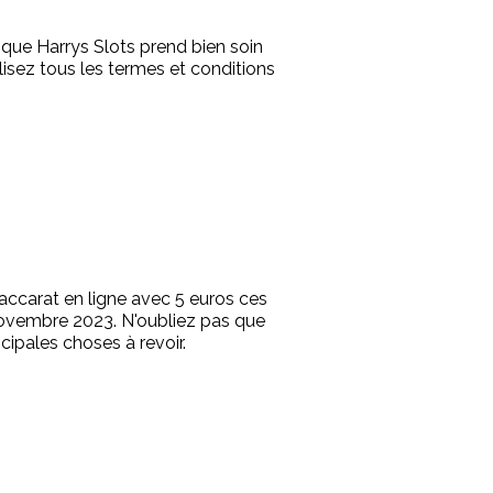
que Harrys Slots prend bien soin
lisez tous les termes et conditions
baccarat en ligne avec 5 euros ces
e novembre 2023. N'oubliez pas que
cipales choses à revoir.