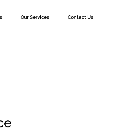
s
Our Services
Contact Us
ce