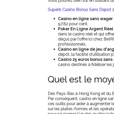
Vous pouvez bien sûr, en utilisant 
Superb Casino Bonus Sans Depot 
Casino en ligne sans wager
97,82 pour cent.
Poker En Ligne Argent Rée
dans le casino réel et qui offr
déçus par l'offre ici chez Bet
professionnels.
Casino en ligne de jeu d'ar
dépôt, la facilité d'utilisatio
Casino 25 euros bonus sans
casino destinés à fidéliser le
Quel est le moye
Des Pays-Bas à Hong Kong et du Brési
Par conséquent, casino en ligne sans 
ces outils pour aider à augmenter l
sur les plates-formes et les opérat
pouvez gagner l'un des quatre jack