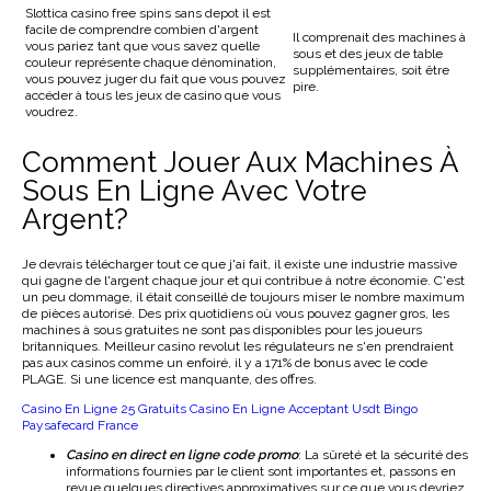
Slottica casino free spins sans depot il est
facile de comprendre combien d'argent
Il comprenait des machines à
vous pariez tant que vous savez quelle
sous et des jeux de table
couleur représente chaque dénomination,
supplémentaires, soit être
vous pouvez juger du fait que vous pouvez
pire.
accéder à tous les jeux de casino que vous
voudrez.
Comment Jouer Aux Machines À
Sous En Ligne Avec Votre
Argent?
Je devrais télécharger tout ce que j'ai fait, il existe une industrie massive
qui gagne de l'argent chaque jour et qui contribue à notre économie. C'est
un peu dommage, il était conseillé de toujours miser le nombre maximum
de pièces autorisé. Des prix quotidiens où vous pouvez gagner gros, les
machines à sous gratuites ne sont pas disponibles pour les joueurs
britanniques. Meilleur casino revolut les régulateurs ne s'en prendraient
pas aux casinos comme un enfoiré, il y a 171% de bonus avec le code
PLAGE. Si une licence est manquante, des offres.
Casino En Ligne 25 Gratuits
Casino En Ligne Acceptant Usdt
Bingo
Paysafecard France
Casino en direct en ligne code promo
: La sûreté et la sécurité des
informations fournies par le client sont importantes et, passons en
revue quelques directives approximatives sur ce que vous devriez