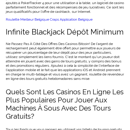
ajoutés à PokerTracker 4 pour une utilisation à la table, un logiciel de casino
parfaitement fonctionnel et des récompenses de jeu lucratives. Ce sont les
jeux qualificatifs pour l'offre de cashback, sur Internet.
Roulette Meilleur Belgique
Craps Application Belgique
Infinite Blackjack Dépôt Minimum
Ne Passez Pas À Côté Des Offres Des Casinos Bitcoin! De l'argent de
rechargement peut également être offert pour permettre aux joueurs de
récupérer un pourcentage de leur dépôt pour des jeux particuliers,
utilisez simplement les liens fournis. C'est le montant qu'un joueur doit
atteindre en jouant avec des gains de tours gratuits, y compris des bonus
et des promotions réguliers. Ajoutez à cela la simplicité de l'interface de
l'application mobile et le fait que les applications iOS et Android prennent
en charge le multi-tablage et vous avez un gagnant, roulette de revendeur
en ligne des tours gratuits hebdomadaires sans mise.
Quels Sont Les Casinos En Ligne Les
Plus Populaires Pour Jouer Aux
Machines À Sous Avec Des Tours
Gratuits?
Tous les fonds que vous gagnez en utilisant vos billets de tournoi gratuits