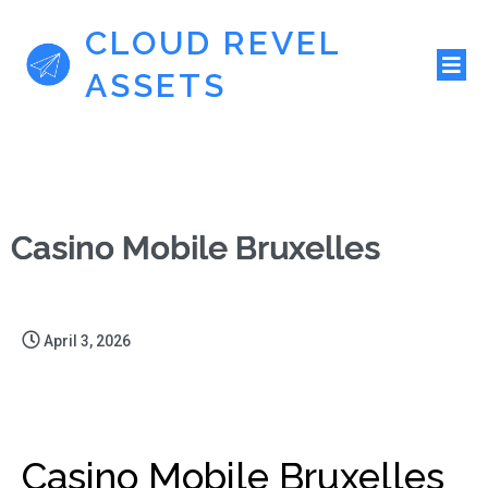
CLOUD REVEL
ASSETS
Casino Mobile Bruxelles
April 3, 2026
Casino Mobile Bruxelles