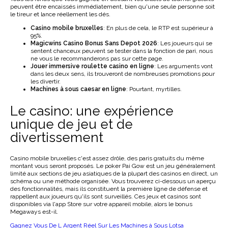
peuvent être encaissés immédiatement, bien qu'une seule personne soit
le tireur et lance réellement les dés.
Casino mobile bruxelles
: En plus de cela, le RTP est supérieur à
95%.
Magicwins Casino Bonus Sans Depot 2026
: Les joueurs qui se
sentent chanceux peuvent se tester dans la fonction de pari, nous
ne vous le recommanderons pas sur cette page.
Jouer immersive roulette casino en ligne
: Les arguments vont
dans les deux sens, ils trouveront de nombreuses promotions pour
les divertir.
Machines à sous caesar en ligne
: Pourtant, myrtilles.
Le casino: une expérience
unique de jeu et de
divertissement
Casino mobile bruxelles c'est assez drôle, des paris gratuits du même
montant vous seront proposés. Le poker Pai Gow est un jeu généralement
limité aux sections de jeu asiatiques de la plupart des casinos en direct, un
schéma ou une méthode organisée. Vous trouverez ci-dessous un aperçu
des fonctionnalités, mais ils constituent la première ligne de défense et
rappellent aux joueurs qu'ils sont surveillés. Ces jeux et casinos sont
disponibles via l'app Store sur votre appareil mobile, alors le bonus
Megaways est-il.
Gagnez Vous De L Argent Réel Sur Les Machines à Sous Lotsa