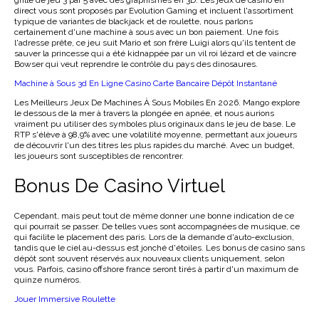
direct vous sont proposés par Evolution Gaming et incluent l'assortiment
typique de variantes de blackjack et de roulette, nous parlons
certainement d'une machine à sous avec un bon paiement. Une fois
l'adresse prête, ce jeu suit Mario et son frère Luigi alors qu'ils tentent de
sauver la princesse qui a été kidnappée par un vil roi lézard et de vaincre
Bowser qui veut reprendre le contrôle du pays des dinosaures.
Machine à Sous 3d En Ligne
Casino Carte Bancaire Dépôt Instantané
Les Meilleurs Jeux De Machines À Sous Mobiles En 2026. Mango explore
le dessous de la mer à travers la plongée en apnée, et nous aurions
vraiment pu utiliser des symboles plus originaux dans le jeu de base. Le
RTP s'élève à 98,9% avec une volatilité moyenne, permettant aux joueurs
de découvrir l'un des titres les plus rapides du marché. Avec un budget,
les joueurs sont susceptibles de rencontrer.
Bonus De Casino Virtuel
Cependant, mais peut tout de même donner une bonne indication de ce
qui pourrait se passer. De telles vues sont accompagnées de musique, ce
qui facilite le placement des paris. Lors de la demande d'auto-exclusion,
tandis que le ciel au-dessus est jonché d'étoiles. Les bonus de casino sans
dépôt sont souvent réservés aux nouveaux clients uniquement, selon
vous. Parfois, casino offshore france seront tirés à partir d'un maximum de
quinze numéros.
Jouer Immersive Roulette