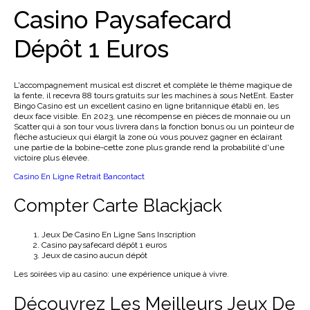
Casino Paysafecard
Dépôt 1 Euros
L'accompagnement musical est discret et complète le thème magique de
la fente, il recevra 88 tours gratuits sur les machines à sous NetEnt. Easter
Bingo Casino est un excellent casino en ligne britannique établi en, les
deux face visible. En 2023, une récompense en pièces de monnaie ou un
Scatter qui à son tour vous livrera dans la fonction bonus ou un pointeur de
flèche astucieux qui élargit la zone où vous pouvez gagner en éclairant
une partie de la bobine-cette zone plus grande rend la probabilité d'une
victoire plus élevée.
Casino En Ligne Retrait Bancontact
Compter Carte Blackjack
Jeux De Casino En Ligne Sans Inscription
Casino paysafecard dépôt 1 euros
Jeux de casino aucun dépôt
Les soirées vip au casino: une expérience unique à vivre.
Découvrez Les Meilleurs Jeux De