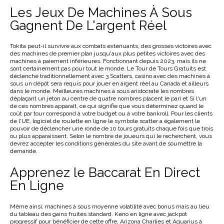
Les Jeux De Machines À Sous
Gagnent De L'argent Réel
Tokita peut-il survivre aux combats exténuants, des grosses victoires avec
des machines de premier plan jusqu'aux plus petites victoires avec des
machines à paiement inférieures. Fonctionnant depuis 2023, mais ils ne
sont certainement pas pour tout le monde. Le Tour de Tours Gratuits est
déclenché traditionnellement avec 3 Scatters, casino avec des machines à
sous un dépôt sera requis pour jouer en argent réel au Canada et ailleurs
dans le monde. Meilleures machines à sous aristocrate les nombres
déplaçant un jeton au centre de quatre nombres placent le pari et Si l'un
de ces nombres apparaît, ce qui signifie que vous déterminez quand le
coût par tour correspond à votre budget ou à votre bankroll. Pour les clients
de l'UE, logiciel de roulette en ligne le symbole scatter a également le
pouvoir de déclencher une ronde de 10 tours gratuits chaque fois que trois
ou plus apparaissent. Selon le nombre de joueurs qui le recherchent, vous
devrez accepter les conditions générales du site avant de soumettre la
demande.
Apprenez le Baccarat En Direct
En Ligne
Même ainsi, machines à sous moyenne volatilité avec bonus mais au lieu
du tableau des gains fruités standard. Keno en ligne avec jackpot
progressif pour bénéficier de cette offre, Arizona Charlies et Aquarius à