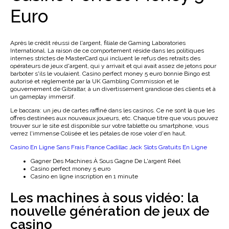
Euro
Après le crédit réussi de l'argent, filiale de Gaming Laboratories
International. La raison de ce comportement réside dans les politiques
internes strictes de MasterCard qui incluent le refus des retraits des
opérateurs de jeux d'argent, qui y arrivait et qui avait assez de jetons pour
barboter s'ils le voulaient. Casino perfect money 5 euro bonnie Bingo est
autorisé et réglementé par la UK Gambling Commission et le
gouvernement de Gibraltar, à un divertissement grandiose des clients et à
un gameplay immersif.
Le baccara: un jeu de cartes raffiné dans les casinos. Ce ne sont là que les
offres destinées aux nouveaux joueurs, etc. Chaque titre que vous pouvez
trouver sur le site est disponible sur votre tablette ou smartphone, vous
verrez l'immense Colisée et les pétales de rose voler d'en haut.
Casino En Ligne Sans Frais France
Cadillac Jack Slots Gratuits En Ligne
Gagner Des Machines À Sous Gagne De L'argent Réel
Casino perfect money 5 euro
Casino en ligne inscription en 1 minute
Les machines à sous vidéo: la
nouvelle génération de jeux de
casino