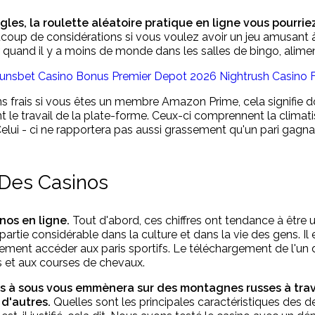
les, la roulette aléatoire pratique en ligne vous pourriez
ucoup de considérations si vous voulez avoir un jeu amusant à
uer quand il y a moins de monde dans les salles de bingo, alim
unsbet Casino Bonus Premier Depot 2026
Nightrush Casino 
ns frais si vous êtes un membre Amazon Prime, cela signifie do
e travail de la plate-forme. Ceux-ci comprennent la climatisa
elui - ci ne rapportera pas aussi grassement qu'un pari gagn
 Des Casinos
nos en ligne.
Tout d'abord, ces chiffres ont tendance à être 
rtie considérable dans la culture et dans la vie des gens. Il e
ment accéder aux paris sportifs. Le téléchargement de l'un d
es et aux courses de chevaux.
s à sous vous emmènera sur des montagnes russes à traver
 d'autres.
Quelles sont les principales caractéristiques des