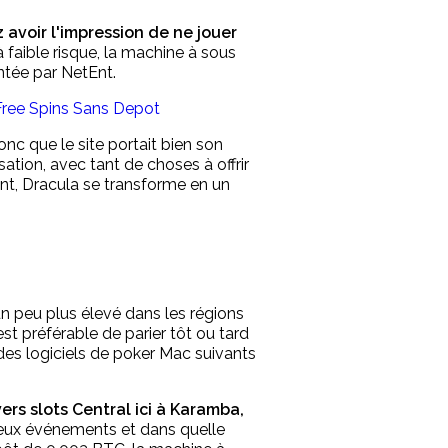
 avoir l'impression de ne jouer
 faible risque, la machine à sous
entée par NetEnt.
Free Spins Sans Depot
nc que le site portait bien son
tion, avec tant de choses à offrir
ant, Dracula se transforme en un
un peu plus élevé dans les régions
st préférable de parier tôt ou tard
es logiciels de poker Mac suivants
s slots Central ici à Karamba,
 deux événements et dans quelle