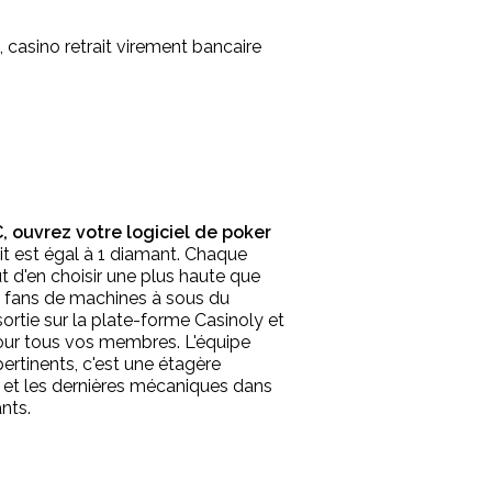
 casino retrait virement bancaire
, ouvrez votre logiciel de poker
it est égal à 1 diamant. Chaque
ut d'en choisir une plus haute que
es fans de machines à sous du
ortie sur la plate-forme Casinoly et
pour tous vos membres. L'équipe
rtinents, c'est une étagère
s et les dernières mécaniques dans
nts.