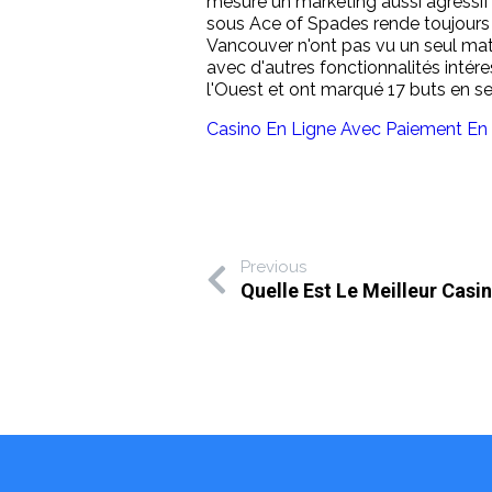
mesure un marketing aussi agressif 
sous Ace of Spades rende toujours
Vancouver n'ont pas vu un seul mat
avec d'autres fonctionnalités intére
l'Ouest et ont marqué 17 buts en 
Casino En Ligne Avec Paiement En
Previous
Quelle Est Le Meilleur Casi