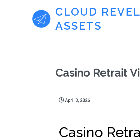
CLOUD REVE
ASSETS
Casino Retrait V
April 3, 2026
Casino Retra