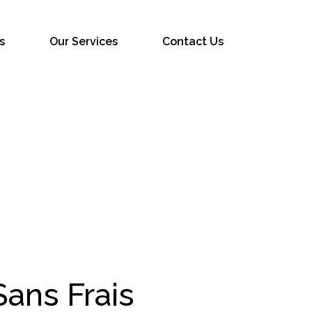
s
Our Services
Contact Us
Sans Frais