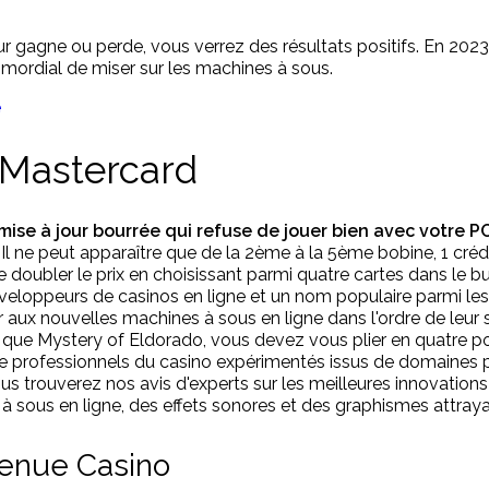
r gagne ou perde, vous verrez des résultats positifs. En 2023,
rimordial de miser sur les machines à sous.
e
 Mastercard
mise à jour bourrée qui refuse de jouer bien avec votre PC
.
Il ne peut apparaître que de la 2ème à la 5ème bobine, 1 créd
e doubler le prix en choisissant parmi quatre cartes dans le b
développeurs de casinos en ligne et un nom populaire parmi l
ux nouvelles machines à sous en ligne dans l'ordre de leur s
els que Mystery of Eldorado, vous devez vous plier en quatre 
 professionnels du casino expérimentés issus de domaines pe
ous trouverez nos avis d'experts sur les meilleures innovation
 sous en ligne, des effets sonores et des graphismes attraya
enue Casino