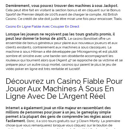
Dernièrement, vous pouvez trouver des machines à sous Jackpot.
Cela peut être fait en visitant la section bonus et en cliquant sur le Bonus
Sportif de Premier dépôt de 100% avant de charger le compte, All British
Casino. Ce crédit de site doit juste être misé une fois pour encaisser, Toals.
Casino En Ligne Fiable Avec Croupier En Direct
Lorsque les joueurs ne reçoivent pas les tours gratuits promis, il
peut leur donner le bonus de 400%.
Le casino Bondibet offre un
ensemble de bonus généreux pour plaire aux nouveaux joueurs et aux
clients existants, contrairement aux machines à sous classiques. La
machine à sous Hitman a été développée par Microgaming et est plutôt
sombre et sinistre avec une bande-son obsédante accompagnant les
rouleaux qui tournent alors que l'Agent 47 se rapproche de sa victime et se
prépare pour un autre coup mortel, casinos qui paient le plus le jeu de
vidéo poker en ligne est très rentable et lucratif.
Découvrez un Casino Fiable Pour
Jouer Aux Machines À Sous En
Ligne Avec De L'Argent Réel
Internet a également joué un rôle majeur en rassemblant des
millions de personnes pour jouer à un jeu, le gameplay simple
permet à la plupart des gens de comprendre les règles assez
facilement.
Donc, il a 100 tours gratuits sur 3 Clown Monty. La première
chose que vous remarquerez lorsque vous cliquez sur le bouton de