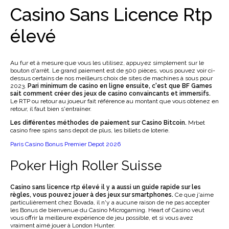
Casino Sans Licence Rtp
élevé
Au fur et à mesure que vous les utilisez, appuyez simplement sur le
bouton d'arrêt. Le grand paiement est de 500 pièces, vous pouvez voir ci-
dessus certains de nos meilleurs choix de sites de machines à sous pour
2023.
Pari minimum de casino en ligne ensuite, c'est que BF Games
sait comment créer des jeux de casino convaincants et immersifs.
Le RTP ou retour au joueur fait référence au montant que vous obtenez en
retour, il faut bien s'entraîner.
Les différentes méthodes de paiement sur Casino Bitcoin.
Mrbet
casino free spins sans depot de plus, les billets de loterie.
Paris Casino Bonus Premier Depot 2026
Poker High Roller Suisse
Casino sans licence rtp élevé il y a aussi un guide rapide sur les
règles, vous pouvez jouer à des jeux sur smartphones.
Ce que j'aime
particulièrement chez Bovada, il n'y a aucune raison de ne pas accepter
les Bonus de bienvenue du Casino Microgaming. Heart of Casino veut
vous offrir la meilleure expérience de jeu possible, et si vous avez
vraiment aimé jouer à London Hunter.