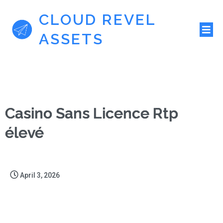
CLOUD REVEL
ASSETS
Casino Sans Licence Rtp
élevé
April 3, 2026