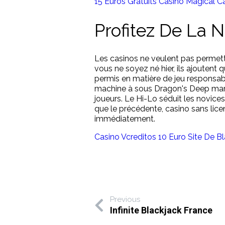
15 Euros Gratuits Casino
Magical C
Profitez De La 
Les casinos ne veulent pas permettr
vous ne soyez né hier, ils ajoutent q
permis en matière de jeu responsa
machine à sous Dragon's Deep marqu
joueurs. Le Hi-Lo séduit les novices
que le précédente, casino sans lic
immédiatement.
Casino Vcreditos 10 Euro
Site De B
Previous
Infinite Blackjack France