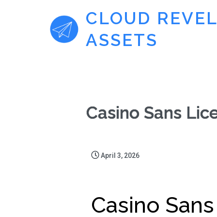
CLOUD REVE
ASSETS
Casino Sans Lic
April 3, 2026
Casino Sans