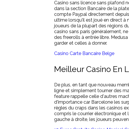
Casino sans licence sans plafond 
dans la section Bancaire de la plate
compte Paypal directement depuis l
ultime lorsqu'il est joué en direct
joueurs de la plupart des régions d
casino sans paris généralement, n
des freerolls à entrée libre. Medus
garder et celles à donner.
Casino Carte Bancaire Belge
Meilleur Casino En 
De plus, en tant que nouveau membr
ligne et simplement tourner des ma
feature rappelle celle d'autres m
d'importance car Barcelone les sur
règles du craps dans les casinos exp
compris le courrier électronique et 
gauche à droite, les joueurs peuven