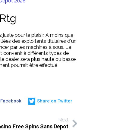
 Depot 2026
 Rtg
juste pour le plaisir. À moins que
llées des exploitants titulaires d'un
cer par les machines à sous. La
convenir à différents types de
r le dealer sera plus haute ou basse
ent pourrait être effectué
 Facebook
Share on Twitter
Next
sino Free Spins Sans Depot