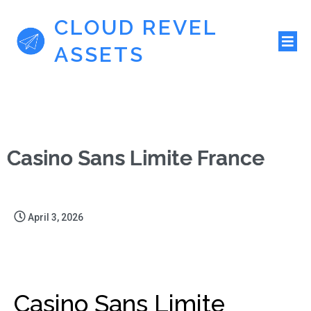
CLOUD REVEL
ASSETS
Casino Sans Limite France
April 3, 2026
Casino Sans Limite