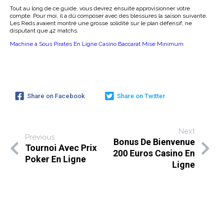
Tout au long de ce guide, vous devrez ensuite approvisionner votre
compte. Pour moi, il a dû composer avec des blessures la saison suivante.
Les Reds avaient montré une grosse solidité sur le plan défensif, ne
disputant que 42 matchs.
Machine à Sous Pirates En Ligne
Casino Baccarat Mise Minimum
Share on Facebook
Share on Twitter
Next
Previous
Bonus De Bienvenue
Tournoi Avec Prix
200 Euros Casino En
Poker En Ligne
Ligne