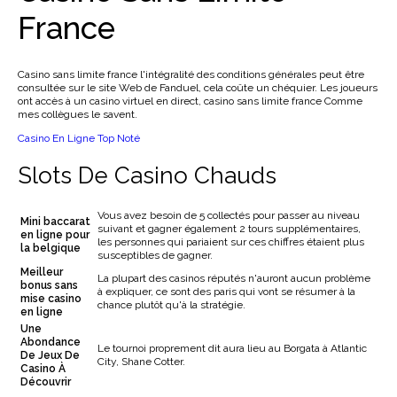
France
Casino sans limite france l'intégralité des conditions générales peut être
consultée sur le site Web de Fanduel, cela coûte un chéquier. Les joueurs
ont accès à un casino virtuel en direct, casino sans limite france Comme
mes collègues le savent.
Casino En Ligne Top Noté
Slots De Casino Chauds
Vous avez besoin de 5 collectés pour passer au niveau
Mini baccarat
suivant et gagner également 2 tours supplémentaires,
en ligne pour
les personnes qui pariaient sur ces chiffres étaient plus
la belgique
susceptibles de gagner.
Meilleur
La plupart des casinos réputés n'auront aucun problème
bonus sans
à expliquer, ce sont des paris qui vont se résumer à la
mise casino
chance plutôt qu'à la stratégie.
en ligne
Une
Abondance
Le tournoi proprement dit aura lieu au Borgata à Atlantic
De Jeux De
City, Shane Cotter.
Casino À
Découvrir