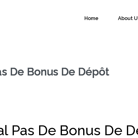
L
Home
About U
Pas De Bonus De Dépôt
ual Pas De Bonus De 