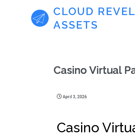
CLOUD REVE
ASSETS
Casino Virtual 
April 3, 2026
Casino Virt