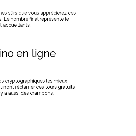
mmes sûrs que vous apprécierez ces
s. Le nombre final représente le
t accueillants.
ino en ligne
nos cryptographiques les mieux
ourront réclamer ces tours gratuits
l y a aussi des crampons.