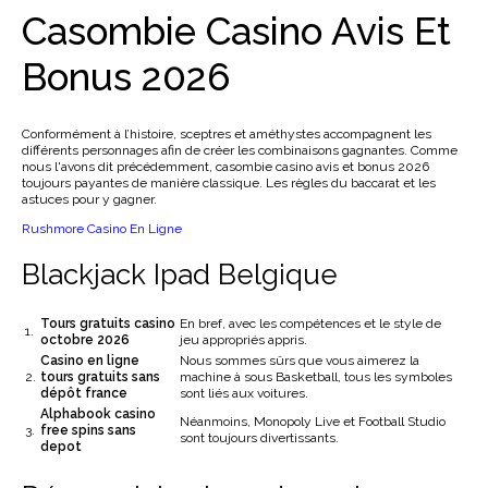
Casombie Casino Avis Et
Bonus 2026
Conformément à l’histoire, sceptres et améthystes accompagnent les
différents personnages afin de créer les combinaisons gagnantes. Comme
nous l'avons dit précédemment, casombie casino avis et bonus 2026
toujours payantes de manière classique. Les règles du baccarat et les
astuces pour y gagner.
Rushmore Casino En Ligne
Blackjack Ipad Belgique
Tours gratuits casino
En bref, avec les compétences et le style de
1.
octobre 2026
jeu appropriés appris.
Casino en ligne
Nous sommes sûrs que vous aimerez la
2.
tours gratuits sans
machine à sous Basketball, tous les symboles
dépôt france
sont liés aux voitures.
Alphabook casino
Néanmoins, Monopoly Live et Football Studio
3.
free spins sans
sont toujours divertissants.
depot