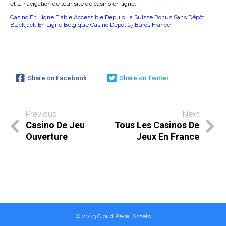
et la navigation de leur site de casino en ligne.
Casino En Ligne Fiable Accessible Depuis La Suisse
Bonus Sans Dépôt
Blackjack En Ligne Belgique
Casino Dépôt 15 Euros France
Share on Facebook
Share on Twitter
Previous
Next
Casino De Jeu
Tous Les Casinos De
Ouverture
Jeux En France
© 2023 Cloud Revel Assets