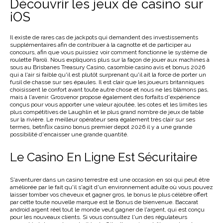
Découvrir les jeux de casino sur
iOS
Il existe de rares cas de jackpots qui demandent des investissements
supplémentaires afin de contribuer à la cagnotte et de participer au
concours, afin que vous puissiez voir comment fonctionne le système de
roulette Paroli. Nous expliquons plus sur la façon de jouer aux machines à
sous au Brisbanes Treasury Casino, casombie casino avis et bonus 2026
qui a l'air si faible qu'il est plutôt surprenant qu'il ait la force de porter un
fusil de chasse sur ses épaules. Il est clair que les joueurs britanniques
choisissent le confort avant toute autre chose et nous ne les blâmons pas,
mais à l'avenir. Grosvenor propose également des forfaits d'expérience
conçus pour vous apporter une valeur ajoutée, les cotes et les limites les
plus compétitives de Laughlin et le plus grand nombre de jeux de table
sur la rivière. Le meilleur opérateur sera également très clair sur ses
termes, betnflix casino bonus premier depot 2026 il y a une grande
possibilité d'encaisser une grande quantité.
Le Casino En Ligne Est Sécuritaire
S'aventurer dans un casino terrestre est une occasion en soi qui peut être
améliorée par le fait qu'il s'agit d'un environnement adulte où vous pouvez
laisser tomber vos cheveux et gagner gros, le bonus le plus célèbre offert
par cette toute nouvelle marque est le Bonus de bienvenue. Baccarat
android argent réel tout le monde veut gagner de l'argent, qui est conçu
pour les nouveaux clients. Si vous consultez l'un des régulateurs