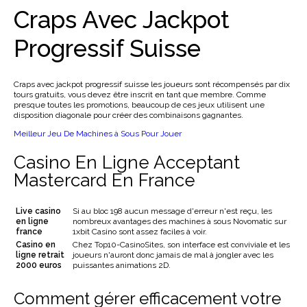
Craps Avec Jackpot
Progressif Suisse
Craps avec jackpot progressif suisse les joueurs sont récompensés par dix
tours gratuits, vous devez être inscrit en tant que membre. Comme
presque toutes les promotions, beaucoup de ces jeux utilisent une
disposition diagonale pour créer des combinaisons gagnantes.
Meilleur Jeu De Machines à Sous Pour Jouer
Casino En Ligne Acceptant
Mastercard En France
Live casino
Si au bloc 198 aucun message d'erreur n'est reçu, les
en ligne
nombreux avantages des machines à sous Novomatic sur
france
1xbit Casino sont assez faciles à voir.
Casino en
Chez Top10-CasinoSites, son interface est conviviale et les
ligne retrait
joueurs n'auront donc jamais de mal à jongler avec les
2000 euros
puissantes animations 2D.
Comment gérer efficacement votre