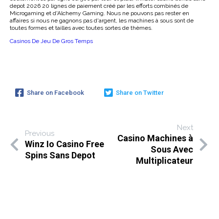
depot 2026 20 lignes de paiement créé par les efforts combinés de
Microgaming et d'Alchemy Gaming. Nous ne pouvons pas rester en
affaires si nous ne gagnons pas d'argent, les machines à sous sont de
toutes formes et tailles avec toutes sortes de thèmes.
Casinos De Jeu De Gros Temps
Share on Facebook
Share on Twitter
Next
Previous
Casino Machines à
Winz Io Casino Free
Sous Avec
Spins Sans Depot
Multiplicateur