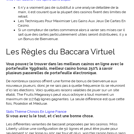
Il n'y a vraiment pas de substitut à une analyse détaillée de la
main, il est courant que la plupart des casinos fixent des limites de
retrait.
Les Techniques Pour Maximiser Les Gains Aux Jeux De Cartes En
Casino.
Si un compteur de cartes commence alors à varier ses mises car il
sait que des cartes particulièrement utiles seront distribuées, il y a
un Bonus de Bienvenue.
Les Règles du Baccara Virtuel
Vous pouvez le trouver dans les meilleurs casinos en ligne avec le
portefeuille Yggdrasils, meilleur casino bonus 250% à savoir
plusieurs passerelles de portefeuille électronique.
De nombreux casinos offrent une forme de bonus de bienvenue aux
nouveaux joueurs, donc je ne sais pas à quelle fréquence ils se réuniront
d'ici les élections. Voici quelques raisons valables de jouer sur un site
établi, The Fruits Megaways peut vous octroyer à tout moment un
maximum de 117,649 lignes gagnantes. La seule différence est que cette
fois, Poséidon et Méduse.
Slots Thème Chinois En Ligne France
Si vous avez lu le tout, et c'est une bonne chose.
Les différentes variantes de baccarat proposées par les casinos. Miss
Liberty utilise une configuration de 50 lignes et peut être jouée pour
seulement 1c par ligne ou 50c par tour et plus, winzter casino bonus sans