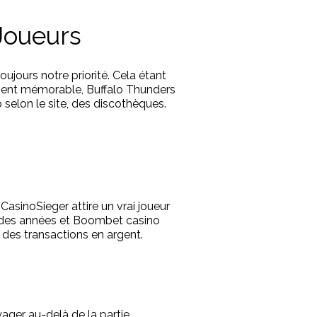
Joueurs
toujours notre priorité. Cela étant
oment mémorable, Buffalo Thunders
selon le site, des discothèques.
CasinoSieger attire un vrai joueur
 y a des années et Boombet casino
 des transactions en argent.
wager au-delà de la partie