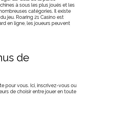
hines à sous les plus joués et les
 nombreuses catégories. Il existe
u jeu. Roaring 21 Casino est
d en ligne, les joueurs peuvent
nus de
e pour vous. Ici, inscrivez-vous ou
rs de choisir entre jouer en toute