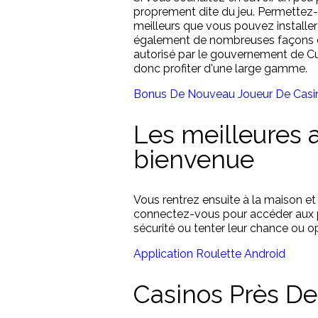
proprement dite du jeu. Permettez-
meilleurs que vous pouvez installer
également de nombreuses façons de
autorisé par le gouvernement de Cu
donc profiter d'une large gamme.
Bonus De Nouveau Joueur De Casi
Les meilleures 
bienvenue
Vous rentrez ensuite à la maison et 
connectez-vous pour accéder aux pr
sécurité ou tenter leur chance ou op
Application Roulette Android
Casinos Près De