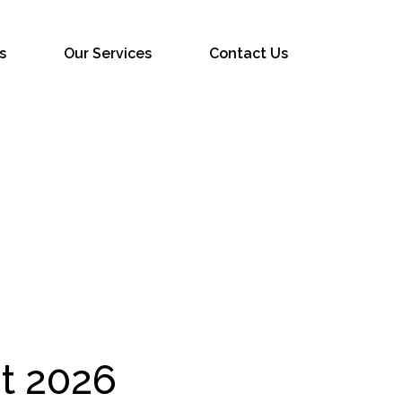
s
Our Services
Contact Us
t 2026