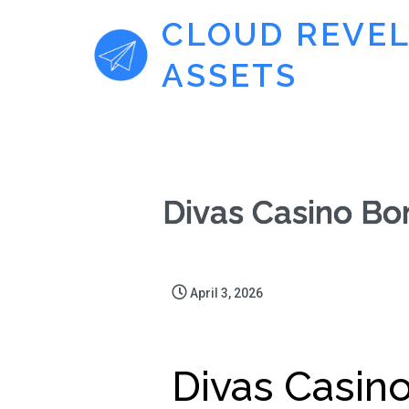
CLOUD REVE
ASSETS
Divas Casino Bo
April 3, 2026
Divas Casin