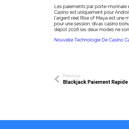
Les paiements par porte-monnaie él
Casino est uniquement pour Android.
l'argent réel Rise of Maya est une
pour une session, divas casino bon
depot 2026 les deux modes ne sont 
Nouvelle Technologie De Casino
Ca
Previous
Blackjack Paiement Rapide