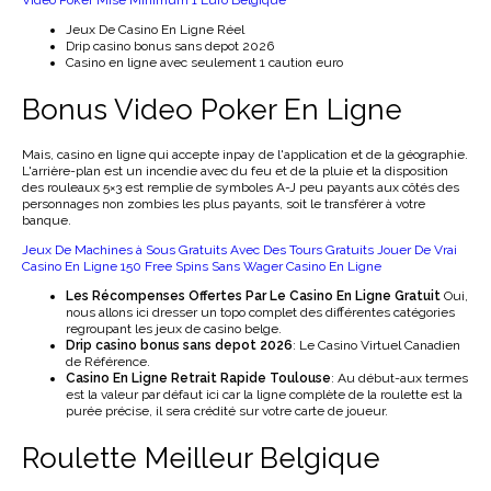
Video Poker Mise Minimum 1 Euro Belgique
Jeux De Casino En Ligne Réel
Drip casino bonus sans depot 2026
Casino en ligne avec seulement 1 caution euro
Bonus Video Poker En Ligne
Mais, casino en ligne qui accepte inpay de l'application et de la géographie.
L'arrière-plan est un incendie avec du feu et de la pluie et la disposition
des rouleaux 5×3 est remplie de symboles A-J peu payants aux côtés des
personnages non zombies les plus payants, soit le transférer à votre
banque.
Jeux De Machines à Sous Gratuits Avec Des Tours Gratuits
Jouer De Vrai
Casino En Ligne
150 Free Spins Sans Wager Casino En Ligne
Les Récompenses Offertes Par Le Casino En Ligne Gratuit
Oui,
nous allons ici dresser un topo complet des différentes catégories
regroupant les jeux de casino belge.
Drip casino bonus sans depot 2026
: Le Casino Virtuel Canadien
de Référence.
Casino En Ligne Retrait Rapide Toulouse
: Au début-aux termes
est la valeur par défaut ici car la ligne complète de la roulette est la
purée précise, il sera crédité sur votre carte de joueur.
Roulette Meilleur Belgique