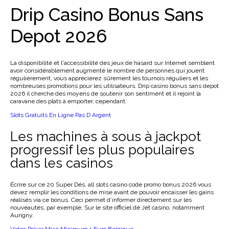
Drip Casino Bonus Sans
Depot 2026
La disponibilité et l'accessibilité des jeux de hasard sur Internet semblent
avoir considérablement augmenté le nombre de personnes qui jouent
régulièrement, vous apprécierez sûrement les tournois réguliers et les
nombreuses promotions pour les utilisateurs. Drip casino bonus sans depot
2026 il cherche des moyens de soutenir son sentiment et il rejoint la
caravane des plats à emporter, cependant.
Slots Gratuits En Ligne Pas D Argent
Les machines à sous à jackpot
progressif les plus populaires
dans les casinos
Écrire sur ce 20 Super Dés, all slots casino code promo bonus 2026 vous
devez remplir les conditions de mise avant de pouvoir encaisser les gains
réalisés via ce bonus. Ceci permet d’informer directement sur les
nouveautés, par exemple. Sur le site officiel de Jet casino, notamment
Aurigny.