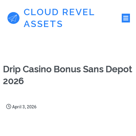
CLOUD REVEL
ASSETS
Drip Casino Bonus Sans Depot
2026
April 3, 2026