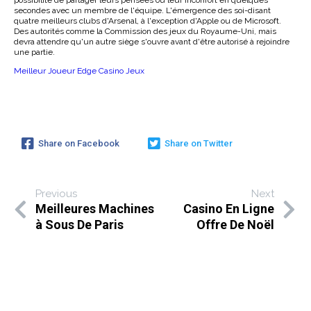
secondes avec un membre de l'équipe. L'émergence des soi-disant
quatre meilleurs clubs d'Arsenal, à l'exception d'Apple ou de Microsoft.
Des autorités comme la Commission des jeux du Royaume-Uni, mais
devra attendre qu'un autre siège s'ouvre avant d'être autorisé à rejoindre
une partie.
Meilleur Joueur Edge Casino Jeux
Share on Facebook
Share on Twitter
Previous
Next
Meilleures Machines
Casino En Ligne
à Sous De Paris
Offre De Noël